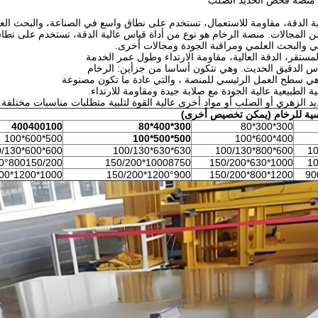
 منصة فحص الحديد الصلب
ة الدقة، مقاومة للاستعمال، تستخدم على نطاق واسع في الصناعة، والبحث الع
ن المجالات. منصة الرخام هو نوع من أداة قياس عالية الدقة، تستخدم على نطا
عي والبحث العلمي ومراقبة الجودة ومجالات أخرى.
ستقر، الدقة العالية، مقاومة الارتداء وطول عمر الخدمة
اس الدقيق الحديث. وهي تتكون أساسا من جزأين: الرخام
 هي سطح العمل الرئيسي للمنصة ، والتي عادة ما تكون مصنوعة
ة الطبيعية عالية الجودة مع صلابة جيدة ومقاومة للارتداء.
 الزهري أو الصلب أو مواد أخرى عالية القوة لتلبية متطلبات مناسبات مختلفة.
سية للرخام (يمكن تخصيص أخرى)
400400100
300*400*80
300*300*80
500*600*100
500*500*100
400*600*100
600*600*100/130
630*630*100/130
600*800*100/130
0°800150/200
10008750*150/200
1000*630*150/200
1000*1200*150/200
1200°900*150/200
1200*800*150/200