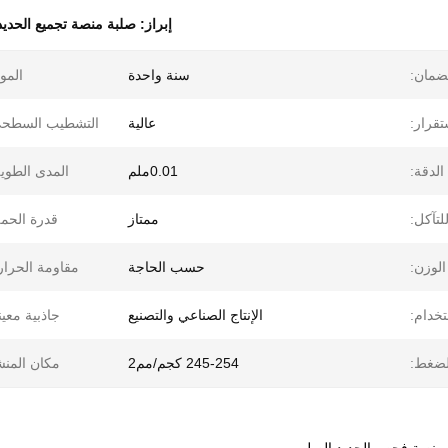
إبراز:
صلبة منصة تجميع الحدي
ضمان:
سنة واحدة
الموا
تقرار:
عالية
التشطيب السطحي
الدقة:
0.01ملم
المدى الطوي
لتآكل:
ممتاز
قدرة الحم
الوزن:
حسب الحاجة
مقاومة الحرار
تخدام:
الإنتاج الصناعي والتصنيع
جاذبية معين
لضغط:
245-254 كجم/مم2
مكان المنش