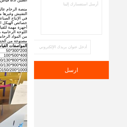
الصين أداة قياس
منصة الرخام عالي
التفتيش وغيرها م
في الإنتاج الصنا
خصائص الهيكل الم
أجهزة مهمة للقي
اللوحة الرخامية
من المواد الرخامي
مصنوعة من الحديد
المواصفات القيا
200*300*50
400*500*100
500*800*100/130
600*900*100/130
ارسل
1000*900150/200