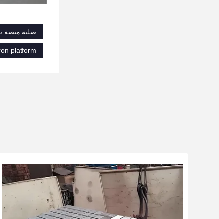
صلبة منصة تج
iron platform