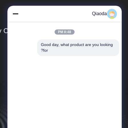
Qiaoda
Co., Ltd.
8:48 PM
Good day, what product are you looking 
المنتجات
for?
أنظمة جمع الغبار
أنظمة جمع الغبار في مجال تصنيع الخشب
جدول الهبوط الصناعي
مخرج دخان الحامية
معدات مكافحة تلوث الهواء
أجزاء جامع الغبار
الصمامات الصناعية