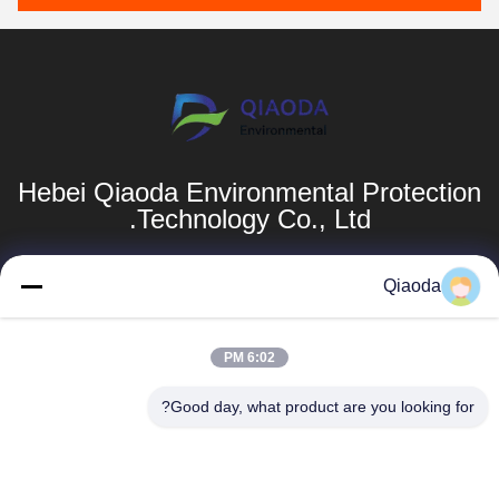
Hebei Qiaoda Environmental Protection
Technology Co., Ltd.
المنتجات
روابط سريعة
Qiaoda
أنظمة جمع الغبار
ملف الشركة
6:02 PM
أنظمة جمع الغبار
جولة في المصنع
hbkedacc@gmail.com
في مجال تصنيع
Good day, what product are you looking for?
الخشب
مراقبة الجودة
86-0317-
8188867
جدول الهبوط
أخبار
الصناعي