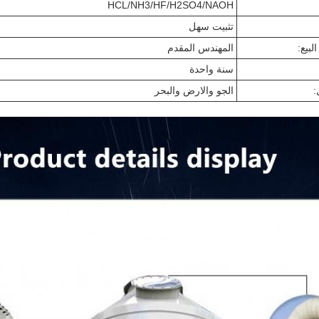
HCL/NH3/HF/H2SO4/NAOH
تثبيت سهل
لبيع:
المهندس المقدم
سنة واحدة
:
الجو والارض والبحر