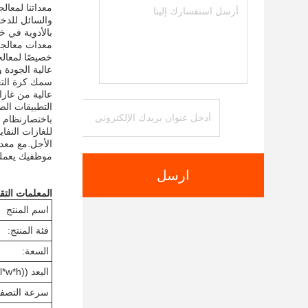
معداتنا لمعال
والسائل للدخو
بالأدوية في خز
معدات معالجة
عالية الجودة 
عالية من غازا
التطبيقات الص
باختصارنظام ت
للغازات النفا
الأجل.مع معدا
موظفيك يعملو
ارسل
المعلمات التقن
اسم المنتج
فئة المنتج:
السعة:
البعد ((l*w*h):
سرعة التصفية ((h