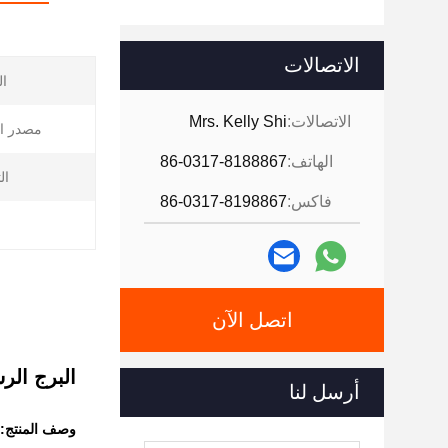
الاتصالات
ال
الاتصالات:
Mrs. Kelly Shi
مصدر ال
الهاتف:
86-0317-8188867
ال
فاكس:
86-0317-8198867
اتصل الآن
البرج الر
أرسل لنا
وصف المنتج: