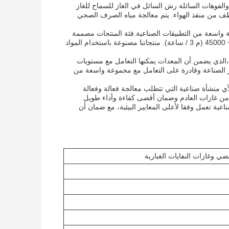
ةوالفوهات السائلة رش السائل في الغاز للسماح للغاز
منظف من منفذ الهواء. يتم معالجة مياه الصرف الصحي
ة واسعة من التطبيقات الصناعية.فئة المنتجات مصممة
خصيصًا لمعالجة غازات النفايات الصناعية، وقادرة على التعامل مع سرعة التصفية من 3000 ~ 45000 (م 3 / ساعة). منتجاتنا مصنوعة باستخدام المواد
سمك كرة التعبئة (ملم) من معدات معالجة غازات النفايات الصناعية لدينا تتراوح من 10 ~ 20،الذي يضمن أن المعدات يمكنها التعامل مع مستويات
يير الصناعة وقادرة على التعامل مع مجموعة واسعة من
أي منشأة صناعية التي تتطلب معالجة فعالة وفعالة
ية من غازات العادم وضمان أقصى كفاءة وأداء طويل
اعية تعمل وفقا لأعلى المعايير البيئية، مع ضمان أن
ضي وغازات النفايات الغبارية