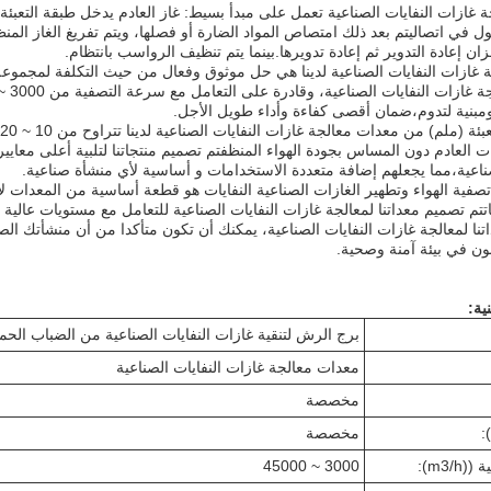
جة غازات النفايات الصناعية تعمل على مبدأ بسيط: غاز العادم يدخل طبقة التعبئ
ل في اتصاليتم بعد ذلك امتصاص المواد الضارة أو فصلها، ويتم تفريغ الغاز ال
ان إعادة التدوير ثم إعادة تدويرها.بينما يتم تنظيف الرواسب بانتظام.
 غازات النفايات الصناعية لدينا هي حل موثوق وفعال من حيث التكلفة لمجموع
ومبنية لتدوم،ضمان أقصى كفاءة وأداء طويل الأجل.
ت العادم دون المساس بجودة الهواء المنظفتم تصميم منتجاتنا لتلبية أعلى معا
ناعية،مما يجعلهم إضافة متعددة الاستخدامات و أساسية لأي منشأة صناعية.
صفية الهواء وتطهير الغازات الصناعية النفايات هو قطعة أساسية من المعدات ل
ياتتم تصميم معداتنا لمعالجة غازات النفايات الصناعية للتعامل مع مستويات عال
تنا لمعالجة غازات النفايات الصناعية، يمكنك أن تكون متأكدا من أن منشأتك الصن
ن في بيئة آمنة وصحية.
ية:
برج الرش لتنقية غازات النفايات الصناعية من الضباب الحم
معدات معالجة غازات النفايات الصناعية
مخصصة
مخصصة
m3/):
3000 ~ 45000