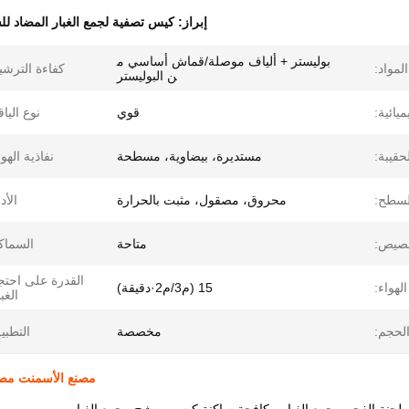
إبراز:
كيس تصفية لجمع الغبار المضاد لل
بوليستر + ألياف موصلة/قماش أساسي م
المواد:
كفاءة الترشي
ن البوليستر
يائية:
قوي
نوع الياق
قيبة:
مستديرة، بيضاوية، مسطحة
نفاذية الهوا
لسطح:
محروق، مصقول، مثبت بالحرارة
الأدا
خصيص:
متاحة
السماك
القدرة على احتج
الهواء:
15 (م3/م2·دقيقة)
الغبا
لحجم:
مخصصة
التطبي
مصنع الأسمنت مصنع