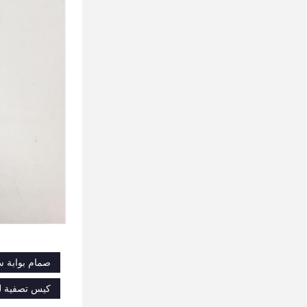
صمام بوابة س
كيس تصفية لج