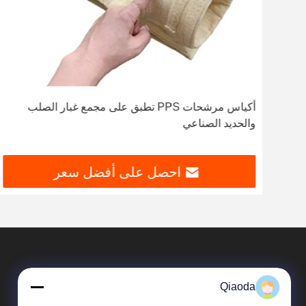
أراميد / فلوميكس / PTFE
أكياس مرشحات PPS تطبق على مجمع غبار الصلب
والحديد الصناعي
احصل على أفضل سعر
Qiaoda