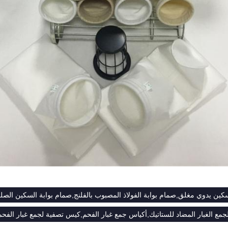
كين يدوي مغلق,صمام بوابة الفولاذ المصبوب بالفلنج,صمام بوابة السكين الص
مع الغبار المضاد للستاتيك,أكياس جمع غبار الفحم,كيس تصفية لجمع غبار الفحم