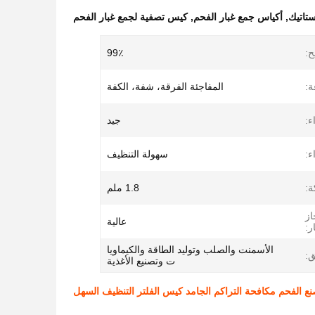
ستاتيك
,
أكياس جمع غبار الفحم
,
كيس تصفية لجمع غبار الفحم
ح:
99٪
ة:
المفاجئة الفرقة، شفة، الكفة
ء:
جيد
ء:
سهولة التنظيف
ة:
1.8 ملم
از
عالية
ر:
الأسمنت والصلب وتوليد الطاقة والكيماويا
ق:
ت وتصنيع الأغذية
 الفحم مكافحة التراكم الجامد كيس الفلتر التنظيف السهل