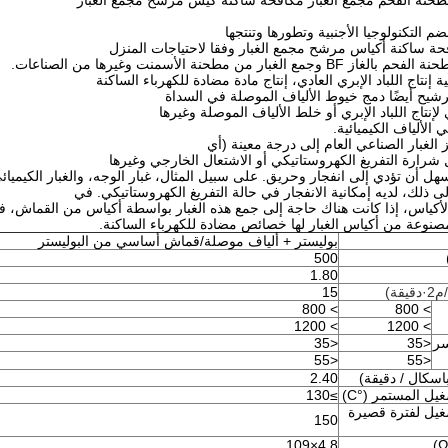
حنة الفحم مجمع الغبار مكافحة ساكنة كيس مرشح مجمع الغبار
 التكنولوجيا الأجنبية وتطورها وتنتجها
ة ساكنة أكياس مرشح مجمع الغبار وفقا لاحتياجات المنزل
الغبار من مطحنة الأسمنت وغيرها من الصناعات.
 إنتاج اللباد الإبري العادي، إنتاج مادة مضادة للكهرباء الساكنة
شيح أيضًا دمج خيوط الألياف الموصلة في السداة
نتاج اللباد الإبري أو خلط الألياف الموصلة وغيرها
 الألياف الكيميائية.
 الغبار الصناعي العام إلى درجة معينة (أي
ل شرارة التفريغ الكهروستاتيكي أو الاشتعال الخارجي وغيرها
هل أن تؤدي إلى انفجار وحريق. على سبيل المثال، غبار الوجه، والغبار الكيميائ
لى ذلك، لديه إمكانية الانفجار في حالة التفريغ الكهروستاتيكي. في
الأكياس، إذا كانت هناك حاجة إلى جمع هذه الغبار بواسطة أكياس من القماش، 
لمصنوعة من أكياس الغبار لها خصائص مضادة للكهرباء الساكنة.
بوليستر + ألياف موصلة/قماش أساسي من البوليستر
500
1.80
15
> 800
> 800
> 1200
> 1200
سر
<35
<35
<55
<55
اسكال / دقيقة)
2.40
يل المستمر (°C)
≥130
غيل لفترة قصيرة
150
4.8×109