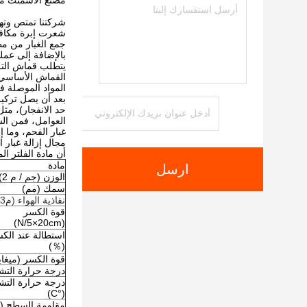
مصنع الأسمنت مط
شركتنا تمتص وتهضم
شعرت إبرة مكافح
جمع الغبار من مطحنة الفحم بالغاز BF وجمع 
بالإضافة إلى عملية
يتطلب قماش التر
القماش الأساسي لإ
المواد الموصلة في
بعد أن يصل تركيز
حد الانفجار)، مث
العوامل، فمن الس
غبار الفحم، وما إ
مجال إزالة غبار 
أن مادة الفلتر ا
مادة
ارسل
الوزن (جم / م 2)
سمك (مم)
نفاذية الهواء (م3/م2·دقيقة)
قوة الكسر
(N/5×20cm)
استطالة عند الك
(％)
قوة الكسر (ميغاب
درجة حرارة التشغ
درجة حرارة التش
(°C)
مقاومة السطح (Ω)