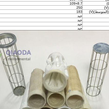
8.7×109
)
250
المتوسط)(V)
183
جيد
جيد
جيد
جيد