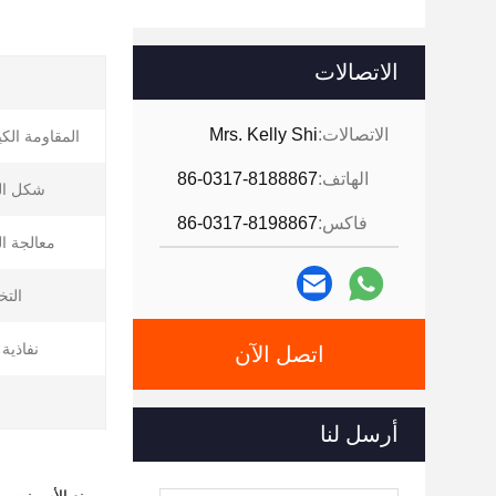
الاتصالات
الاتصالات:
Mrs. Kelly Shi
المقاومة الكيم
الهاتف:
86-0317-8188867
شكل الح
فاكس:
86-0317-8198867
معالجة ا
الت
نفاذية 
اتصل الآن
ا
أرسل لنا