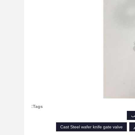
Tags:
لب
Cast Steel wafer knife gate valve