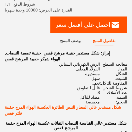
شروط الدفع: T/T
القدرة على العرض: 10000 وحدة شهريا
احصل على أفضل سعر
تفاصيل المنتج
وصف المنتج
إبراز:
شكل مستدير حقيبة مرشح قفص
,
حقيبة تصفية النبضات
,
الهواء شيكر حقيبة المرشح قفص
معالجة السطح:
الرش الكهربائي الستاتي
المواد:
الفولاذ المغلف
الشكل:
مستديرة
التثبيت:
سهل
المقاومة للتآكل:
نعم..
شروط الشحن:
قابل للتفاوض
عدد الأسلاك:
8
السمة:
مضاد للتآكل
الحجم:
مخصصة
شكل مستدير عالي المعيار النبض الطائرة العكسية الهواء المزج حقيبة
فلتر قفص
شكل مستدير عالي القياسية النبضات النفاثات عكسية الهواء المزج حقيبة
المرشح قفص