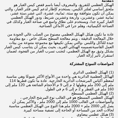
1مقدمة
الهيكل العظمي للتفريغ، والمعروف أيضا باسم قفص كيس الغبار هو
ملحق أساسي لفلتر الكيس، يستخدم كإطار لدعم كيس فلتر الغبار، والتي
يمكن أن تكون متوافقة مع ستة، ثمانية، عشرة، اثني عشر،ستة عشر،
ثمانية عشر، وعشرين، وأربعة وعشرين شريط، ودور الهيكل العظمي
الغبار كبيرة جدا، ويستخدم على نطاق واسع في صناعة الغبار وكذلك في
الصناعة الكيميائية، وهلم جرا في الأماكن الصناعية.
عادة ما تكون هيكل الهيكل العظمي مصنوع من الصلب عالي الجودة من
خلال المعالجة الدقيقة ، ويتم معالجة السطح بشكل خاص ، مع مقاومة
جيدة للتآكل واللبس ،والتي يمكن تكييفها مع مجموعة متنوعة من بيئات
العمل القاسيةتصميمه الهيكلي الفريد، بحيث يمكن أن يتناسب كيس الغبار
بشكل وثيق مع الهيكل العظمي، لتجنب تسرب الغبار من الفجوة، لضمان
استقرار تأثير إزالة الغبار.
2مواصفات النموذج المشتركة
(1) الهيكل العظمي الدائري
الهياكل العظمية الدائرية هي واحدة من الأنواع الأكثر شيوعًا وهي مناسبة
لمعظم أكياس المرشحات الدائرية الخارجية. عادة ما تكون قطرها 114
ملم إلى 200 ملم وطولها 2 م إلى 9 م.الأحجام الشائعة هي 120 ملم إلى
160 ملم في القطر و 2 م إلى 6 م في الطول.
(2) الهيكل العظمي المسطح
الهيكل العظمي المسطح هو في الغالب نوع المرشح الخارجي ،
والمواصفات في الغالب 1000 ملم إلى 2000 ملم ، والأكبر يمكن أن
يصل إلى 2000 ملم × 2000 ملم.هذا النوع من الهيكل العظمي مناسبة
لحالات الحد من المساحة أو الحاجة إلى تصفية مساحة كبيرة.
(3) هيكل عظمي بيضاوي