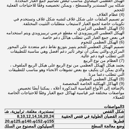
الهيكل العظمي البيضاوي مناسب لبعض تصاميم جمع الغبار المحددة.
شكله بين المستدير والمسطح ، ويمكن تخصيصه وفقًا للاحتياجات الفعلية
للحجم.
(4) عظام الغلاف
تم تصميم الملفات على شكل غلاف لتشبه شكل غلاف وتستخدم في
تكوينات خاصة لجمع الغبار لاستيعاب متطلبات التثبيت المختلفة.
(5) الهيكل العظمي الترابيزي
الهيكل العظمي التريبيزويدي له مقطع عرضي تريبيزويدي ويتم استخدامه
في بعض جمع الغبار التي تتطلب هياكل دعم خاصة.
(6) الهيكل العظمي للنجوم
تصميم الهيكل العظمي للنجم يتميز بتوزيع نقاط دعم متعددة على المحور
المركزي،والتي يمكن أن توفر تأثير دعم أفضل وهي مناسبة للتطبيقات
التي تتطلب قوة دعم عالية.
(7) العظام من نوع الربيع
يعتمد هيكل الهيكل العظمي من نوع الربيع على هيكل الربيع الملفوف ،
والذي يمكن أن يتكيف مع بعض تشوهات الانحناء وهو مناسب للتطبيقات
التي تتطلب دعما مرنا.
(8) الهيكل العظمي المطوي
(9) الهياكل الهيكلية الخاصة المخصصة
بالإضافة إلى الأنواع القياسية المذكورة أعلاه ، يمكننا أيضًا تخصيص
مواصفات مختلفة غير قياسية لهياكل جمع الغبار وفقًا للاحتياجات الخاصة
للعملاء.
3المواصفات
شكل القفص
مستديرة، مغلفة، ترابيزية، شكل ا
عدد القضبان الطولية في قفص الحقيبة
8,10,12,14,16,20,24
قطرها
140،φ152،φ155
,φ120,φ125,φ
وضع معالجة السطح
السيليكون المصنوع من السلك وال