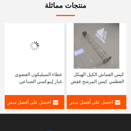
منتجات مماثلة
كيس القماش الكيل الهيكل
غطاء السيليكون العضوي
العظمي كيس المرشح قفص
غبار إيبوكسي الصناعي
لصناعات التصنيع المصنع
المجمع فلتر قفص
Baghouse فلتر أقفاص
احصل على أفضل سعر
احصل على أفضل سعر