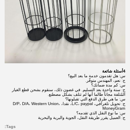
4أسئلة شائعة
س: هل تقدمون خدمة ما بعد البيع؟
ج: نعم، المهندس متوفّر.
س: كم مدة ضمانك؟
ج: سنة واحدة بعد التسليم. في غضون ذلك، سنقوم بشحن قطع الغيار
المُتلفة مجاناً طالما أنها لم تتلف بشكل مصطنع.
س: ما هي طرق الدفع التي تقبلونها؟
ج: تحويل تلغرافي، L/C، paypal، نقدا، D/P، D/A، Western Union،
MoneyGram
س: ما نوع النقل الذي تقدمه؟
ج: العميل يقرر طريقة النقل، الجوية والبرية والبحرية
Tags: