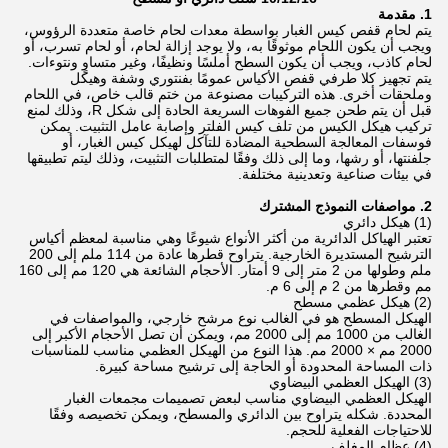
1. مقدمة
يتم لحام قفص كيس الغبار بواسطة معدات لحام خاصة متعددة الرؤوس،
ويجب أن يكون اللحام موثوقًا به، ولا يوجد إزالة لحام، أو لحام تسرب، أو
لحام كاذب، ويجب أن يكون السطح أملسًا ونظيفًا، وغير متساوٍ ونتوءات.
يتم تجهيز كلا طرفي قفص الأكياس عمومًا بفنتوري وشفة وهيكل
وملحقات أخرى. هذه التركيبات مصنوعة من ختم قالب خاص، في اللحام
قبل أن يتم طحن جميع الفوهات السريعة الحادة إلى شكل R، وذلك لمنع
تركيب هيكل الكيس من تلف كيس الفلتر وإصابة عامل التثبيت. يمكن
فوسفات المعالجة السطحية المضادة للتآكل لهيكل كيس الغبار، أو
جلفنتها، أو رشها، وما إلى ذلك وفقًا لمتطلبات التثبيت، وذلك ليتم تطبيقها
في بيئات صناعية وتعدينية مختلفة.
2. مواصفات النموذج المشترك
(1) هيكل دائري
تعتبر الهياكل الدائرية من أكثر الأنواع شيوعًا وهي مناسبة لمعظم أكياس
الترشيح المستديرة الخارجية. يتراوح قطرها عادة من 114 ملم إلى 200
ملم وطولها من 2 متر إلى 9 أمتار. الأحجام الشائعة هي 120 مم إلى 160
مم وقطرها من 2 م إلى 6 م.
(2) هيكل عظمي مسطح
الهيكل المسطح هو في الغالب نوع مرشح خارجي، والمواصفات في
الغالب من 1000 مم إلى 2000 مم، ويمكن أن تصل الأحجام الأكبر إلى
2000 مم × 2000 مم. هذا النوع من الهيكل العظمي مناسب للمناسبات
ذات المساحة المحدودة أو الحاجة إلى ترشيح مساحة كبيرة.
(3) الهيكل العظمي البيضاوي
الهيكل العظمي البيضاوي مناسب لبعض تصميمات مجمعات الغبار
المحددة. شكله يتراوح بين الدائري والمسطح، ويمكن تخصيصه وفقًا
للاحتياجات الفعلية للحجم.
(4) عظام المغلف