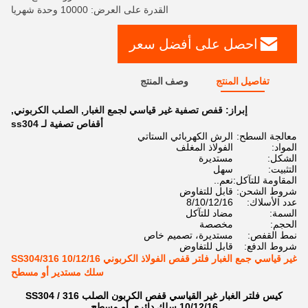
القدرة على العرض: 10000 وحدة شهريا
احصل على أفضل سعر
تفاصيل المنتج
وصف المنتج
إبراز:
قفص تصفية غير قياسي لجمع الغبار
,
الصلب الكربوني
,
أقفاص تصفية لـ ss304
معالجة السطح:
الرش الكهربائي الستاتي
المواد:
الفولاذ المغلف
الشكل:
مستديرة
التثبيت:
سهل
المقاومة للتآكل:
نعم..
شروط الشحن:
قابل للتفاوض
عدد الأسلاك:
8/10/12/16
السمة:
مضاد للتآكل
الحجم:
مخصصة
نمط القفص:
مستديرة، تصميم خاص
شروط الدفع:
قابل للتفاوض
غير قياسي جمع الغبار فلتر قفص الفولاذ الكربوني SS304/316 10/12/16
سلك مستدير أو مسطح
كيس فلتر الغبار غير القياسي قفص الكربون الصلب SS304 / 316
10/12/16 سلك دائري أو مسطح