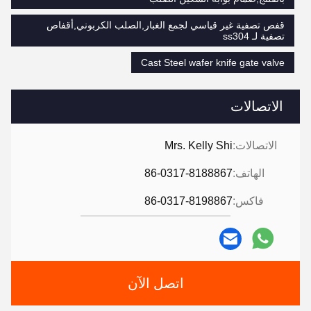
قفص تصفية غير قياسي لجمع الغبار,الصلب الكربوني,أقفاص
تصفية لـ ss304
Cast Steel wafer knife gate valve
الاتصالات
الاتصالات:
Mrs. Kelly Shi
الهاتف:
86-0317-8188867
فاكس:
86-0317-8198867
اتصل الآن