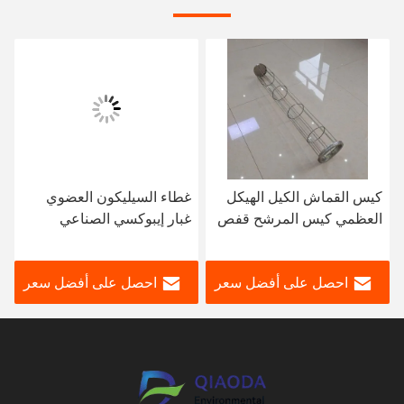
كيس القماش الكيل الهيكل
غطاء السيليكون العضوي
العظمي كيس المرشح قفص
غبار إيبوكسي الصناعي
لصناعات التصنيع المصنع
المجمع فلتر قفص
Baghouse فلتر أقفاص
احصل على أفضل سعر
احصل على أفضل سعر