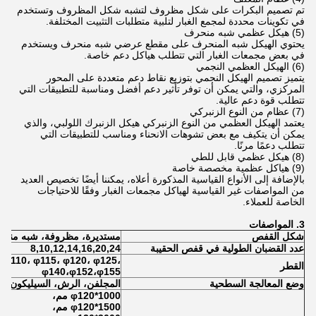
تم تصميم البكرات على شكل مظروف لتشبه شكل المظروف وتستخدم
في تكوينات محددة لمجمع الغبار لتلبية متطلبات التثبيت المختلفة.
(5) هيكل عظمي شبه منحرف
يحتوي الهيكل شبه المنحرف على مقطع عرضي شبه منحرف ويستخدم
في بعض مجمعات الغبار التي تتطلب هياكل دعم خاصة.
(6) الهيكل العظمي النجمي
يتميز تصميم الهيكل النجمي بتوزيع نقاط دعم متعددة على المحور
المركزي، والتي يمكن أن توفر تأثير دعم أفضل ومناسبة للتطبيقات التي
تتطلب قوة دعم عالية.
(7) عظام من النوع الزنبركي
يعتمد الهيكل العظمي من النوع الزنبركي هيكل الزنبرك اللولبي، والذي
يمكن أن يتكيف مع بعض تشوهات الانحناء ومناسب للتطبيقات التي
تتطلب دعمًا مرنًا.
(8) هيكل عظمي قابل للطي
(9) هياكل عظمية مخصصة خاصة
بالإضافة إلى الأنواع القياسية المذكورة أعلاه، يمكننا أيضًا تخصيص العديد
من المواصفات غير القياسية لهياكل مجمعات الغبار وفقًا للاحتياجات
الخاصة للعملاء.
3. المواصفات
شكل القفص
مستديرة، مظروفة، شبه منحر
عدد القضبان الطولية في قفص الحقيبة
8,10,12,14,16,20,24
 φ110، φ115، φ120، φ125،
القطر
φ
140،φ152،φ155
وضع المعالجة السطحية
المجلفن، الرش، السيليكون
φ120*1000 مم،
φ120*1500 مم،