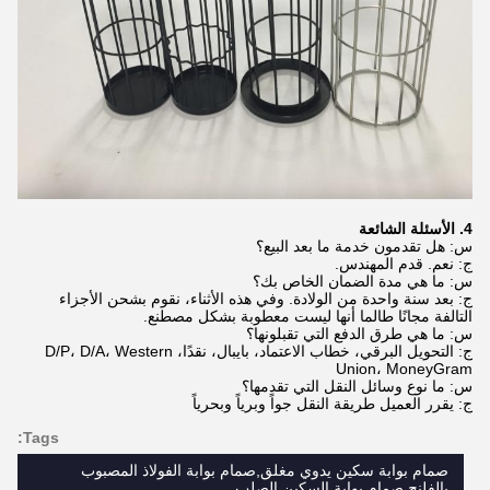
4. الأسئلة الشائعة
س: هل تقدمون خدمة ما بعد البيع؟
ج: نعم. قدم المهندس.
س: ما هي مدة الضمان الخاص بك؟
ج: بعد سنة واحدة من الولادة. وفي هذه الأثناء، نقوم بشحن الأجزاء
التالفة مجانًا طالما أنها ليست معطوبة بشكل مصطنع.
س: ما هي طرق الدفع التي تقبلونها؟
ج: التحويل البرقي، خطاب الاعتماد، بايبال، نقدًا، D/P، D/A، Western
Union، MoneyGram
س: ما نوع وسائل النقل التي تقدمها؟
ج: يقرر العميل طريقة النقل جواً وبرياً وبحرياً
Tags:
صمام بوابة سكين يدوي مغلق,صمام بوابة الفولاذ المصبوب
بالفلنج,صمام بوابة السكين الصلب