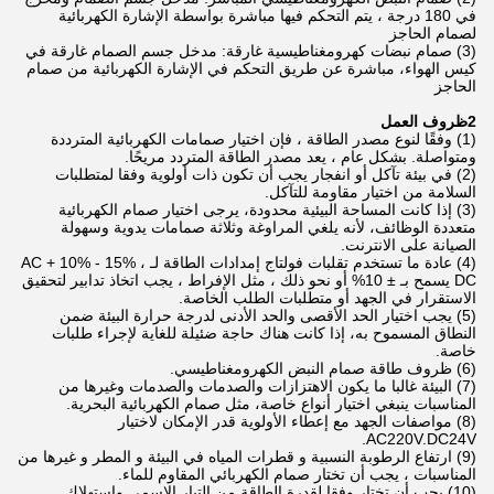
في 180 درجة ، يتم التحكم فيها مباشرة بواسطة الإشارة الكهربائية
لصمام الحاجز
(3) صمام نبضات كهرومغناطيسية غارقة: مدخل جسم الصمام غارقة في
كيس الهواء، مباشرة عن طريق التحكم في الإشارة الكهربائية من صمام
الحاجز
2ظروف العمل
(1) وفقًا لنوع مصدر الطاقة ، فإن اختيار صمامات الكهربائية المترددة
ومتواصلة. بشكل عام ، يعد مصدر الطاقة المتردد مريحًا.
(2) في بيئة تآكل أو انفجار يجب أن تكون ذات أولوية وفقا لمتطلبات
السلامة من اختيار مقاومة للتآكل.
(3) إذا كانت المساحة البيئية محدودة، يرجى اختيار صمام الكهربائية
متعددة الوظائف، لأنه يلغي المراوغة وثلاثة صمامات يدوية وسهولة
الصيانة على الانترنت.
(4) عادة ما تستخدم تقلبات فولتاج إمدادات الطاقة لـ AC + 10% - 15% ،
DC يسمح بـ ± 10% أو نحو ذلك ، مثل الإفراط ، يجب اتخاذ تدابير لتحقيق
الاستقرار في الجهد أو متطلبات الطلب الخاصة.
(5) يجب اختيار الحد الأقصى والحد الأدنى لدرجة حرارة البيئة ضمن
النطاق المسموح به، إذا كانت هناك حاجة ضئيلة للغاية لإجراء طلبات
خاصة.
(6) ظروف طاقة صمام النبض الكهرومغناطيسي.
(7) البيئة غالبا ما يكون الاهتزازات والصدمات والصدمات وغيرها من
المناسبات ينبغي اختيار أنواع خاصة، مثل صمام الكهربائية البحرية.
(8) مواصفات الجهد مع إعطاء الأولوية قدر الإمكان لاختيار
AC220V.DC24V.
(9) ارتفاع الرطوبة النسبية و قطرات المياه في البيئة و المطر و غيرها من
المناسبات ، يجب أن تختار صمام الكهربائي المقاوم للماء.
(10) يجب أن تختار وفقا لقدرة الطاقة من التيار الاسمي واستهلاك