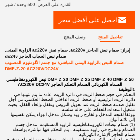
القدرة على العرض: 500 وحدة / شهر
احصل على أفضل سعر
تفاصيل المنتج
وصف المنتج
إبراز:
صمام نبض الحاجز ac220v
,
صمام نبض ac220v الزاوية اليمنى
,
صمام نبض الحجاب الحاجز dc24v
صمام النبض بالزاوية اليمنى المباشرة مع جسم الألومنيوم المصبوب
DMF-Z-20 AC220V/DC24V
DMF-Z-20 DMF-Z-25 DMF-Z-40 DMF-Z-50 نبض الكهرومغناطيسي
الصمام الكهربائي الصمام التحكم الحاجز AC220V DC24V
1الوظيفة
التحكم في حجم ضغط الزيت في دائرة الزيت. عادة ما يتم تثبيتها في
دائرة الزيت الرئيسية أو ضغط الزيت الداخلي الضغط العكسي،من أجل
تقليل صدمة ضغط الزيت عند تحويل التروس وتقفل وإلغاء القفل، بحيث
تشغيل المعدات للحفاظ على حالة سلسة.
ووفقاً لفتحة المدخل والخارج زاوية وشكل مدخل الهواء يمكن تقسيمها
إلى ثلاثة أنواع.
(1) صمام نبضات الكهرومغناطيسية الزاوية المستقيمة: مدخل جسم
الصمام ومخرج في زاوية مستقيمة ، يتم التحكم فيها مباشرة بواسطة
صمام الحاجز الإشارة الكهربائية
(2) صمام النبض الكهرومغناطيسي المباشر: مدخل جسم الصمام ومخرج