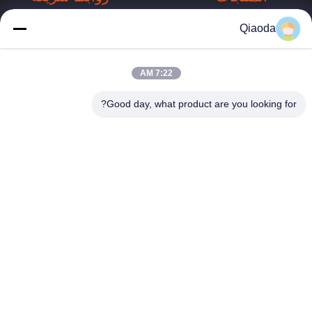
Dust Collection
ملف الشركة
Qiaoda
Systems
جولة في المصنع
نظام جمع الغبار في
7:22 AM
hbkedacc@gmail.com
تصنيع الخشب
مراقبة الجودة
Good day, what product are you looking for?
86-0317-
جدول الهبوط
أخبار
8188867
الصناعي
خريطة الموقع
رقم 89 الجنوبي،
مخرج دخان الحامية
قرية هوانغغوانتون،
سياسة الخصوصية
مدينة سيينغ، مدينة
Air Pollution
بوتو، مقاطعة هيبي
Control
Equipment
أجزاء جامع الغبار
الصناعي
Industrial Valves