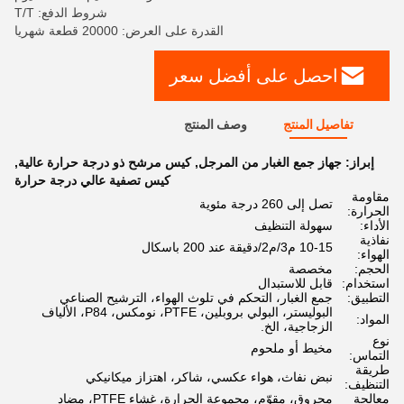
شروط الدفع: T/T
القدرة على العرض: 20000 قطعة شهريا
احصل على أفضل سعر
تفاصيل المنتج
وصف المنتج
إبراز:
جهاز جمع الغبار من المرجل
,
كيس مرشح ذو درجة حرارة عالية
,
كيس تصفية عالي درجة حرارة
مقاومة
تصل إلى 260 درجة مئوية
الحرارة:
الأداء:
سهولة التنظيف
نفاذية
10-15 م3/م2/دقيقة عند 200 باسكال
الهواء:
الحجم:
مخصصة
استخدام:
قابل للاستبدال
التطبيق:
جمع الغبار، التحكم في تلوث الهواء، الترشيح الصناعي
البوليستر، البولي بروبلين، PTFE، نومكس، P84، الألياف
المواد:
الزجاجية، الخ.
نوع
مخيط أو ملحوم
التماس:
طريقة
نبض نفاث، هواء عكسي، شاكر، اهتزاز ميكانيكي
التنظيف:
معالجة
محروق، مقوّم، مجموعة الحرارة، غشاء PTFE، مضاد