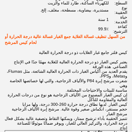
السطح:
للكهرباء الساكنة، طارد للماء والزيت
نوع
مستديرة، بيضاوية، مسطحة، مغلف، إلخ.
الحقيبة:
حياة
1 سنة
الخدمة:
كفاءة
99.9٪
الترشيح:
من السهل تنظيف غسالة الغلاية جمع الغبار غسالة عالية درجة الحرارة أو
لحام كيس المرشح
كيس فلتر جامع غبار الغلايات ذو درجة الحرارة العالية
يعتبر كيس الغبار ذو درجة الحرارة العالية للغلاية مهمًا جدًا في الإنتاج
الصناعي. هذه الورقة
يقدم العديد من أكياس الغبار ذات الحرارة العالية الشائعة، مثل Flumas،
وMetas، وPPS،
شعرت مرشح إبرة P84 والألياف الزجاجية، والتي لها خصائصها الخاصة
وهي
مناسبة للبيئات والاحتياجات المختلفة.
إن كيس الغبار المصنوع من الألياف الزجاجية هو نوع من درجات الحرارة
العالية والمقاومة للتآكل
كيس الغبار. لديها نطاق درجة حرارة 260-300 درجة، ولها مزايا
حجم مستقر، انكماش صغير وقوة عالية. مرشح إبرة الألياف الزجاجية
مرشح الغبار
تتميز الحقيبة بأداء ترشيح ممتاز، ويمكنها التقاط وتصفية عالية بشكل فعال
درجة الحرارة، والتركيز العالي للغبار، ويوفر ضمانًا موثوقًا للصناعة
إنتاج.