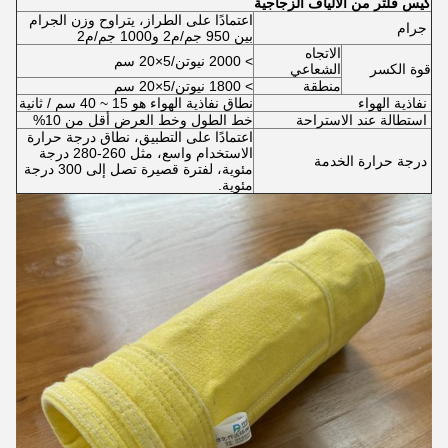
كيس فلتر من الألياف الزجاجية
اعتمادًا على الطراز، يتراوح وزن الجرام
‌ جرام
بين 950 جم/م2 و1000 جم/م2
الاتجاه
> 2000 نيوتن/5×20 سم
قوة الكسر
الشعاعي
منطقة
> 1800 نيوتن/5×20 سم
‌ نفاذية الهواء
نطاق نفاذية الهواء هو 15 ~ 40 سم / ثانية
‌ استطالة عند الاستراحة
خط الطول وخط العرض أقل من 10%
اعتمادًا على التطبيق، نطاق درجة حرارة
الاستخدام واسع، مثل 260-280 درجة
‌ درجة حرارة الخدمة
مئوية، لفترة قصيرة تصل إلى 300 درجة
مئوية.