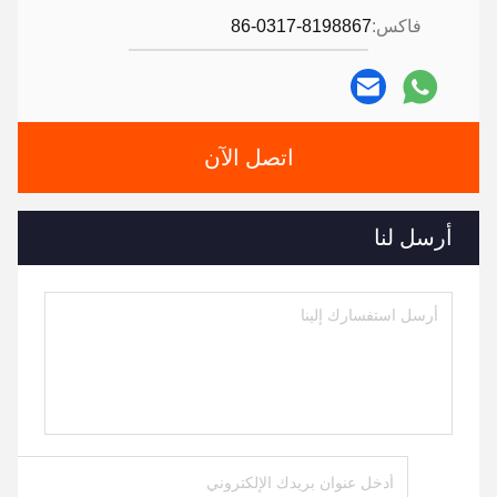
فاكس:
86-0317-8198867
اتصل الآن
أرسل لنا