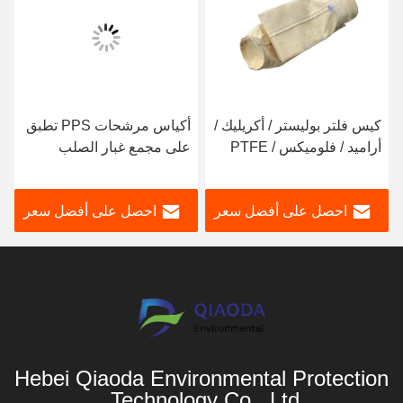
كيس فلتر بوليستر / أكريليك /
أكياس مرشحات PPS تطبق
أراميد / فلوميكس / PTFE
على مجمع غبار الصلب
كيس فلتر جمع الغبار
والحديد الصناعي
احصل على أفضل سعر
احصل على أفضل سعر
Hebei Qiaoda Environmental Protection
Technology Co., Ltd.