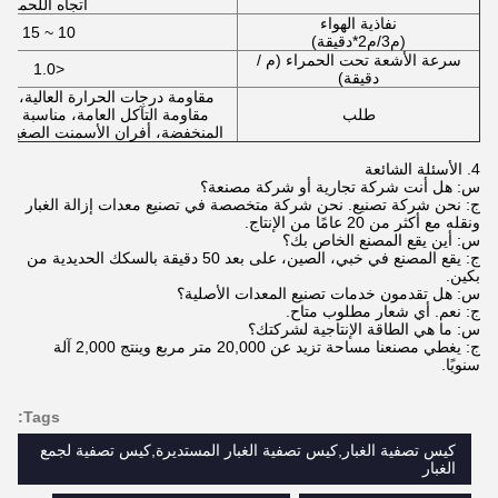
اتجاه اللحمة
نفاذية الهواء
10 ~ 15
(م3/م2*دقيقة)
سرعة الأشعة تحت الحمراء (م /
<1.0
دقيقة)
مقاومة درجات الحرارة العالية، مق
طلب
مقاومة التآكل العامة، مناسبة لت
المنخفضة، أفران الأسمنت الصغيرة
4. الأسئلة الشائعة
س: هل أنت شركة تجارية أو شركة مصنعة؟
ج: نحن شركة تصنيع. نحن شركة متخصصة في تصنيع معدات إزالة الغبار
ونقله مع أكثر من 20 عامًا من الإنتاج.
س: أين يقع المصنع الخاص بك؟
ج: يقع المصنع في خبي، الصين، على بعد 50 دقيقة بالسكك الحديدية من
بكين.
س: هل تقدمون خدمات تصنيع المعدات الأصلية؟
ج: نعم. أي شعار مطلوب متاح.
س: ما هي الطاقة الإنتاجية لشركتك؟
ج: يغطي مصنعنا مساحة تزيد عن 20,000 متر مربع وينتج 2,000 آلة
سنويًا.
Tags:
كيس تصفية الغبار,كيس تصفية الغبار المستديرة,كيس تصفية لجمع
الغبار