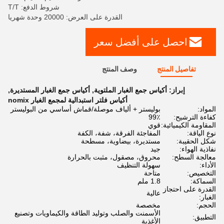
شروط الدفع: T/T
القدرة على العرض: 20000 وحدة شهريا
احصل على أفضل سعر
تفاصيل المنتج
وصف المنتج
إبراز:
أكياس جمع الغبار الملتوية
,
أكياس جمع الغبار المستديرة
,
أكياس فلتر استبدالية لمجمع الغبار nomix
المواد:
بوليستر + ألياف موصلة/قماش أساسي من البوليستر
كفاءة الترشيح:
99٪
المقاومة الكيميائية:
قوي
نوع الياقة:
المفاجئة الفرقة، شفة، الكفة
شكل الحقيبة:
مستديرة، بيضاوية، مسطحة
نفاذية الهواء:
جيد
معالجة السطح:
محروق، مصقول، مثبت بالحرارة
الأداء:
سهولة التنظيف
التخصيص:
متاحة
السماكة:
1.8 ملم
القدرة على احتجاز
عالية
الغبار:
الحجم:
مخصصة
الأسمنت والصلب وتوليد الطاقة والكيماويات وتصنيع
التطبيق:
الأغذية