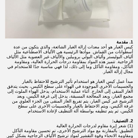
1. مقدمة
كيس الغبار هو أحد معدات إزالة الغبار الشائعة، والذي يتكون من عدة
أسطوانات من القماش. موادها الرئيسية هي الألياف الاصطناعية مثل
ألياف البوليستر وألياف البولي بروبيلين والألياف غير العضوية مثل الألياف
الزجاجية. تتميز هذه المواد بمقاومة درجات الحرارة العالية، ومقاومة
التآكل، ومقاومة التآكل وما إلى ذلك، لذا فهي مناسبة جدًا للاستخدام في
مجال إزالة الغبار.
مبدأ عمل كيس الغبار هو استخدام تأثير الترشيح للاحتفاظ بالغبار
والجسيمات الأخرى الموجودة في الهواء على سطح الكيس، بحيث يتدفق
الغاز المنقى إلى الخارج. أثناء عملية الاستخدام، يدخل الهواء الملوث إلى
مجمع الغبار، وبعد المعالجة المسبقة، يدخل إلى غرفة الكيس، وبعد
الترشيح عبر كيس الغبار، يتم تفريغ الغاز المنقى من الجزء العلوي من
غرفة الكيس، ويتم الاحتفاظ بالغبار والجسيمات الأخرى على سطح
الكيس، ثم يتم تنظيفه بواسطة آلة التنظيف لإعادة الاستخدام.
2. التصنيف:
(1) شعر إبرة مقاوم لدرجات الحرارة العالية
التطبيق: بالمقارنة مع مواد الترشيح الأخرى، تم تحسين مقاومة التآكل
ومقاومة الانحناء وقوة التقشير لمواد ترشيح الألياف الزجاجية بشكل كبير.