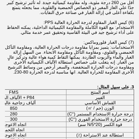
أقل من 260 درجة مئوية، وله مقاومة كيميائية جيدة. له تأثير ترشيح كبير
جدًا على الغاز المغبر ذو الخصائص الحمضية والقلوية، مما يجعله يتمتع
بكفاءة أعلى في إزالة الغبار في صناعة حرق النفايات.
(6) كيس الغبار المقاوم لدرجة الحرارة العالية PPS:
الاستخدام: مع القوة الكاملة والمقاومة الكيميائية الداخلية، يمكنه الحفاظ
على أداء ترشيح جيد في البيئة القاسية وتحقيق عمر خدمة مثالي.
(7) كيس الغبار فلوروماكس:
الاستخدامات: يتميز بمزايا مقاومة درجات الحرارة العالية، ومقاومة التآكل
الحمضي والقلوي، ومقاومة التآكل ومقاومة الانحناء. من السهل إزالة
الغبار والماء والزيوت الطاردة. يمكنها التقاط كمية هواء عالية وتركيز عالٍ
من الغبار. إنه يتغلب على خصائص استطالة الألياف الكيميائية الأخرى
ومقاومة درجات الحرارة المنخفضة، والسعر أرخص من وسائط الترشيح
الأخرى المقاومة للحرارة العالية. انها مناسبة لدرجة الحرارة 80-230.
3. على سبيل المثال:
اسم المنتج
FMS
الفيبر
P84 + الألياف الزجاجية
القماش الأساسي
ألياف زجاجية عالية ا
الوزن (جم / ㎡)
850
درجة حرارة الاستخدام المستمر (°C)
280
درجة حرارة الاستخدام الفوري (°C)
300
قوة الكسر (N/5*20 سم)
اتجاه الاعوجاج
اتجاه اللحمة
استطالة عند الاستراحة (٪)
اتجاه الاعوجاج