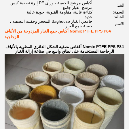
أكياس مرشح للحقيبة ، ورأى PE إبرة تصفية كيس
البند:
مرشح الغبار جامع
السمة:
كفاءة عالية، مقاومة القلوية، جودة عالية
الحالة:
جديد
جامعي الغبار Baghouse المحجر وحقيبة التصفية ،
الاسم:
حقيبة جمع الغبار
Nomix PTFE PPS P84 أكياس جمع الغبار المزدوجة من الألياف
الزجاجية
Nomix PTFE PPS P84 أقفاص تصفية الشكل الدائري المطوية بالألياف
الزجاجية المستخدمة على نطاق واسع في صناعة إزالة الغبار