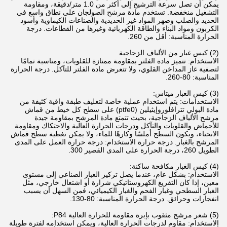
يمكن أن تصل سرعة الترشيح إلى أكثر من 1.0 متر/دقيقة، ومقاومة
التشغيل منخفضة. تستخدم مادة مرشح الصولجان على نطاق واسع في
الحديد والصلب وصهر المواد غير الحديدية والصناعات الكيماوية وأسود
الكربون ومواد البناء والطاقة الكهربائية وغيرها من القطاعات. درجة
الحرارة المناسبة: أقل من 260.
(2) كيس غبار من الألياف الزجاجية
الاستخدام: تتميز مادة الفلتر بمقاومة ممتازة للقلويات، ومناسبة تمامًا
لتصفية غاز المداخن القلوي، ولا تتعرض مادة الفلتر للتآكل. درجة الحرارة
المناسبة: 80-260.
(3) كيس الغبار ميتاس:
الاستخدامات: يتم استخدام عملية خاصة لتغليف طبقة واقية كثيفة من
مادة البولي تترافلوروإيثيلين (ptfe0) على سطح كل خيط من قماش
مرشح الألياف الزجاجية، بحيث تتمتع مادة المرشح بمقاومة جيدة
للأحماض والقلويات والتآكل ودرجات الحرارة العالية والاحتكاك ومقاومة
الانحناء، ويكون السطح أملسًا وكارهًا للماء، ولا يمكن تغطية سطح قماش
المرشح بالغبار. درجة حرارة الاستخدام: درجة حرارة العمل على المدى
الطويل 260، درجة الحرارة على المدى القصير 300.
(4) كيس الغبار مكافحة ساكنة:
الاستخدام: بشكل عام، عندما يصل تركيز الغبار الصناعي إلى مستوى
معين، إذا كان التفريغ الكهروستاتيكي شرارة أو اشتعال خارجي، مثل
الغبار السطحي وغبار الفحم والغبار الكيميائي، فمن السهل أن يسبب
انفجارات وحرائق. درجة الحرارة المناسبة: 80-130.
(5) شعر مرشح مثقوب بإبرة مقاومة للحرارة العالية P84:
الاستخدام: مقاوم لدرجات الحرارة العالية، ويمكن استخدامه لفترة طويلة