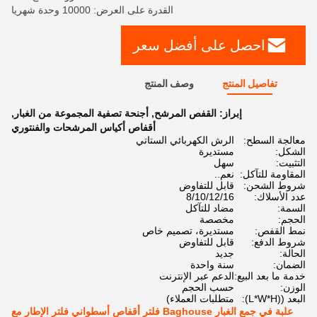
القدرة على العرض: 10000 وحدة شهريا
احصل على أفضل سعر
تفاصيل المنتج
وصف المنتج
إبراز:
القفص المرشح
,
أجنحة تصفية المجموعة من الغبار
,
أقفاص أكياس المرشحات والفنتوري
معالجة السطح:
الرش الكهربائي الستاتي
الشكل:
مستديرة
التثبيت:
سهل
المقاومة للتآكل:
نعم..
شروط الشحن:
قابل للتفاوض
عدد الأسلاك:
8/10/12/16
السمة:
مضاد للتآكل
الحجم:
مخصصة
نمط القفص:
مستديرة، تصميم خاص
شروط الدفع:
قابل للتفاوض
الحالة:
جديد
الضمان:
سنة واحدة
خدمة ما بعد البيع:
الدعم عبر الإنترنت
الوزن:
حسب الحجم
البعد ((L*W*H):
متطلبات العملاء)
علبة في جمع الغبار Baghouse فلتر أقفاص أسطواني فلتر الإطار مع