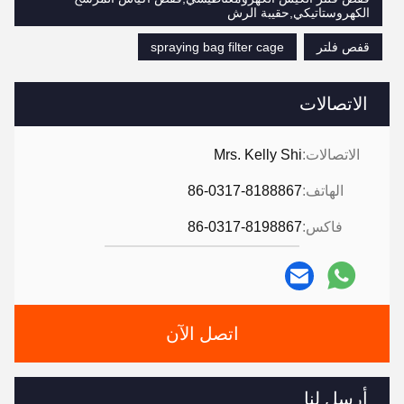
الكهروستاتيكي,حقيبة الرش
قفص فلتر
spraying bag filter cage
الاتصالات
الاتصالات:
Mrs. Kelly Shi
الهاتف:
86-0317-8188867
فاكس:
86-0317-8198867
اتصل الآن
أرسل لنا