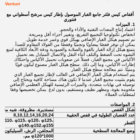
Venturi
أقفاص كيس فلتر جامع الغبار الموصول بإطار كيس مرشح أسطواني مع
فنتوري
1. الميزات
اعتماد إنتاج المعدات التقنية والأداء والحجم.
انخفاض تكنولوجيا التجميع التفريغ، وتغيير أجزاء أقل ومريحة.
تم تصميم هيكل الغبار الإضافي بهيكل قوي وعمر خدمة طويل.
يمكن أن توفر قفصًا بيضاويًا ونجميًا وقفصًا من الفولاذ المقاوم للصدأ.
يتمتع هيكل إزالة الغبار بالقوة والصلابة والعمودية ودقة الأبعاد الكافية لمنع
التشوه تحت الضغط والتلف أثناء النقل والاتصال المتبادل بعد تحميل
الأكياس في مجمع الغبار، فضلاً عن صعوبات تحميل الأكياس واحتكاك
إطارات الأكياس، وما إلى ذلك. سطح هيكل الغبار مصنوع ليكون قويًا
ومتينًا. تتم معالجة سطح هيكل الغبار.
يتم استخدام هيكل الغبار الإضافي في الغالب لإطار تجميع الغبار الذي
يقوم بتثبيت مجمع الغبار عندما لا تكون هناك مساحة كافية ويحتاج إلى
توصيله في نهايات متعددة، والميزات الرئيسية للهيكل العظمي الإضافي
ملحومة بقوة، ومظهر نظيف ومستقيم، بدون لدغ. يمكن تخصيصها وفقا
لمتطلبات العملاء.
2. المواصفات
شكل القفص
مستديرة، مظروفة، شبه منحر
عدد القضبان الطولية في قفص الحقيبة
8,10,12,14,16,20,24
 φ110، φ115، φ120، φ125،
القطر
φ
140،φ152،φ155
وضع المعالجة السطحية
المجلفن، الرش، السيليكون
φ120*1000 مم،