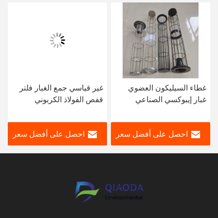
غطاء السيليكون العضوي
غير قياسي جمع الغبار فلتر
غبار إيبوكسي الصناعي
قفص الفولاذ الكربوني
المجمع فلتر قفص
SS304/316 10/12/16 سلك
Baghouse فلتر أقفاص
مستدير أو مسطح
احصل على أفضل سعر
احصل على أفضل سعر