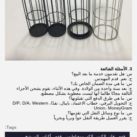
3. الأسئلة الشائعة
س: هل تقدمون خدمة ما بعد البيع؟
ج: نعم. قدم المهندس.
س: ما هي مدة الضمان الخاص بك؟
ج: بعد سنة واحدة من الولادة. وفي هذه الأثناء، نقوم بشحن الأجزاء
التالفة مجانًا طالما أنها ليست معطوبة بشكل مصطنع.
س: ما هي طرق الدفع التي تقبلونها؟
ج: التحويل البرقي، خطاب الاعتماد، بايبال، نقدًا، D/P، D/A، Western
Union، MoneyGram
س: ما نوع وسائل النقل التي تقدمها؟
ج: يقرر العميل طريقة النقل جواً وبرياً وبحرياً
Tags:
قفص فلتر الكيس الكهرومغناطيسي,قفص أكياس المرشح