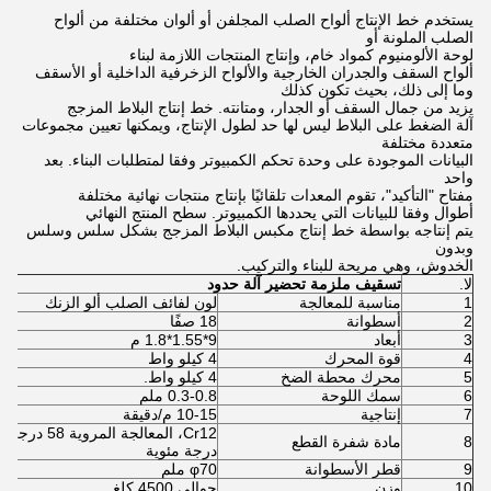
يستخدم خط الإنتاج ألواح الصلب المجلفن أو ألوان مختلفة من ألواح
الصلب الملونة أو
لوحة الألومنيوم كمواد خام، وإنتاج المنتجات اللازمة لبناء
ألواح السقف والجدران الخارجية والألواح الزخرفية الداخلية أو الأسقف
وما إلى ذلك، بحيث تكون كذلك
يزيد من جمال السقف أو الجدار، ومتانته. خط إنتاج البلاط المزجج
آلة الضغط على البلاط ليس لها حد لطول الإنتاج، ويمكنها تعيين مجموعات
متعددة مختلفة
البيانات الموجودة على وحدة تحكم الكمبيوتر وفقا لمتطلبات البناء. بعد
واحد
مفتاح "التأكيد"، تقوم المعدات تلقائيًا بإنتاج منتجات نهائية مختلفة
أطوال وفقا للبيانات التي يحددها الكمبيوتر. سطح المنتج النهائي
يتم إنتاجه بواسطة خط إنتاج مكبس البلاط المزجج بشكل سلس وسلس
وبدون
الخدوش، وهي مريحة للبناء والتركيب.
لا.
تسقيف
ملزمة
تحضير
آلة
حدود
1
مناسبة للمعالجة
لون لفائف الصلب ألو الزنك
2
أسطوانة
18 صفًا
3
أبعاد
9*1.55*1.8 م
4
قوة المحرك
4 كيلو واط
5
محرك محطة الضخ
4 كيلو واط.
6
سمك اللوحة
0.3-0.8 ملم
7
إنتاجية
10-15 م/دقيقة
8
مادة شفرة القطع
درجة مئوية
9
قطر الأسطوانة
φ70 ملم
10
وزن
حوالي 4500 كلغ