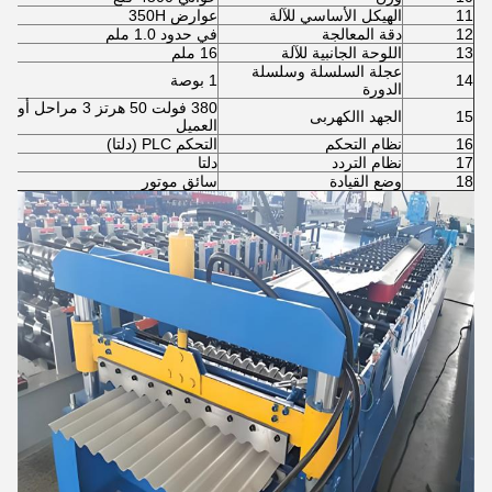
11
الهيكل الأساسي للآلة
عوارض 350H
12
دقة المعالجة
في حدود 1.0 ملم
13
اللوحة الجانبية للآلة
16 ملم
عجلة السلسلة وسلسلة
14
1 بوصة
الدورة
380 فولت 50 هرتز 3 مر
15
الجهد االكهربى
العميل
16
نظام التحكم
التحكم PLC (دلتا)
17
نظام التردد
دلتا
18
وضع القيادة
سائق موتور