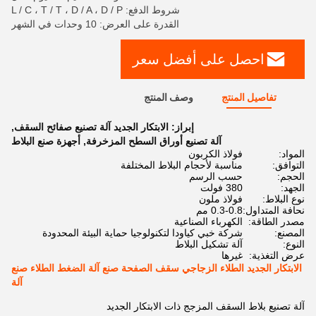
شروط الدفع: L / C ، T / T ، D / A ، D / P
القدرة على العرض: 10 وحدات في الشهر
احصل على أفضل سعر
تفاصيل المنتج
وصف المنتج
إبراز:
الابتكار الجديد آلة تصنيع صفائح السقف
,
آلة تصنيع أوراق السطح المزخرفة
,
أجهزة صنع البلاط
المواد:
فولاذ الكربون
التوافق:
مناسبة لأحجام البلاط المختلفة
الحجم:
حسب الرسم
الجهد:
380 فولت
نوع البلاط:
فولاذ ملون
نحافة المتداول:
0.3-0.8 مم
مصدر الطاقة:
الكهرباء الصناعية
المصنع:
شركة خبي كياودا لتكنولوجيا حماية البيئة المحدودة
النوع:
آلة تشكيل البلاط
عرض التغذية:
غيرها
الابتكار الجديد الطلاء الزجاجي سقف الصفحة صنع آلة الضغط الطلاء صنع
آلة
آلة تصنيع بلاط السقف المزجج ذات الابتكار الجديد