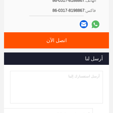
الهاتف:
86-0317-8188867
فاكس:
86-0317-8198867
اتصل الآن
أرسل لنا