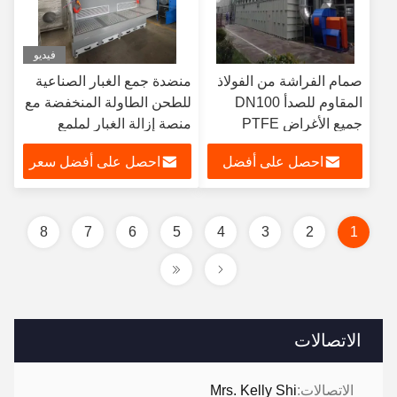
فيديو
صمام الفراشة من الفولاذ
منضدة جمع الغبار الصناعية
المقاوم للصدأ DN100
للطحن الطاولة المنخفضة مع
جميع الأغراض PTFE
منصة إزالة الغبار لملمع
وفينيل مع مشبك دائم
المعادن المحرك
احصل على أفضل
احصل على أفضل سعر
سعر
8
7
6
5
4
3
2
1
الاتصالات
الاتصالات:
Mrs. Kelly Shi