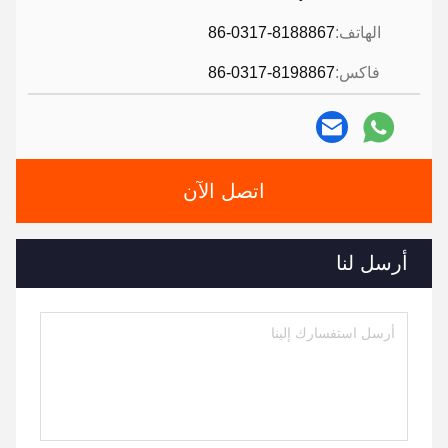
الهاتف:
86-0317-8188867
فاكس:
86-0317-8198867
اتصل الآن
أرسل لنا