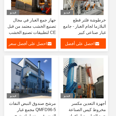
فيديو
فيديو
خرطوشة فلتر قطع
جهاز جمع الغبار في مجال
البلازما لجام الغبار - جامع
تصنيع الخشب معتمد من قبل
غبار صناعي كبير
CE لتطبيقات تصنيع الخشب
الصناعية
احصل على أفضل
احصل على أفضل سعر
سعر
فيديو
فيديو
أجهزة التعدين مكسر
مرشح صندوق النبض النفاث
مخروط كيس الصناعة
QMFD96-5 مجمع غبار
جمع الغبار معيار إفراز
النبض غير متصل لترشيح