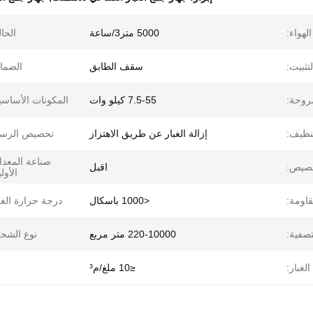
لهواء:
5000 متر3/ساعة
الحال
لتثبيت:
سقف الطابق
الضما
روحة:
7.5-55 كيلو وات
المكونات الأساسي
نظيف:
إزالة الغبار عن طريق الاهتزاز
تخصيص الرسم
صناعة المعد
خصيص:
اقبل
الأولي
قاومة:
<1000 باسكال
درجة حرارة الغا
صفية:
220-10000 متر مربع
نوع الشح
لغبار:
≤10 ملغ/م³