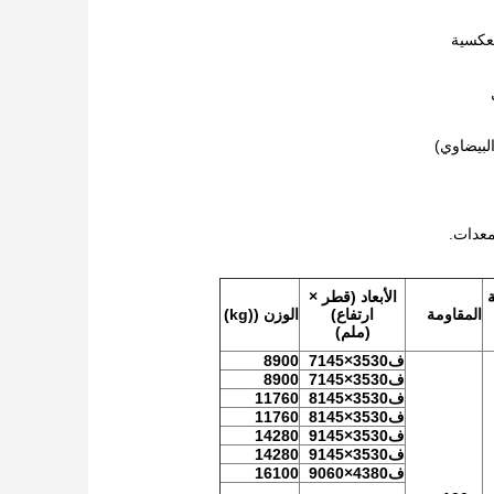
لعكسية
لبيضاوي)
معدات.
ة
الأبعاد (قطر ×
المقاومة
ارتفاع)
الوزن ((kg)
(ملم)
ف3530×7145
8900
ف3530×7145
8900
ف3530×8145
11760
ف3530×8145
11760
ف3530×9145
14280
ف3530×9145
14280
ف4380×9060
16100