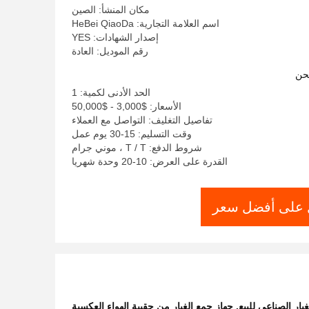
مكان المنشأ: الصين
اسم العلامة التجارية: HeBei QiaoDa
إصدار الشهادات: YES
رقم الموديل: العادة
حن
الحد الأدنى لكمية: 1
الأسعار: $3,000 - $50,000
تفاصيل التغليف: التواصل مع العملاء
وقت التسليم: 15-30 يوم عمل
شروط الدفع: T / T ، موني جرام
القدرة على العرض: 10-20 وحدة شهريا
على أفضل سعر
بار الصناعي للبيع
,
جهاز جمع الغبار من حقيبة الهواء العكسية