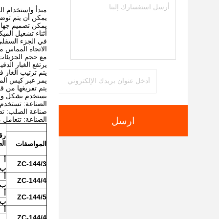
مبدأ واستخدام ال
يمكن أن يتم توضي
يمكن تصميم جهاز
أثناء تشغيل الميك
في الجزء السفلي 
الاتجاه المماس من
مع حجم الجزيئات
يرتفع الغبار الد
يتم ترتيب الغاز
يمر عبر كيس الم
يتم تفريغها من ق
يستخدم بشكل واس
الصناعة: تستخدم 
صناعة الصلب: تطه
ارسل
الصناعة: تتعامل م
رق
ال
المواصفات
أ
ZC-144/3
ب
أ
ZC-144/4
ب
أ
ZC-144/5
ب
أ
ZC-144/4