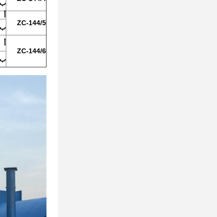
ب
أ
ZC-144/5
ب
أ
ZC-144/6
ب