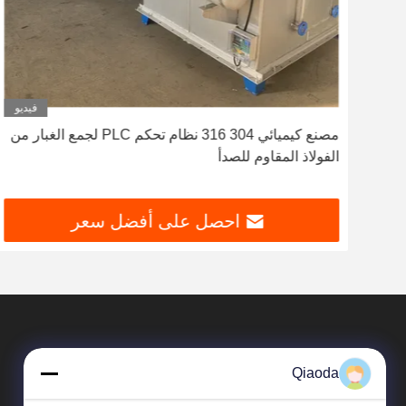
ديو
فيديو
مصنع كيميائي 304 316 نظام تحكم PLC لجمع الغبار من
الفولاذ المقاوم للصدأ
احصل على أفضل سعر
Qiaoda