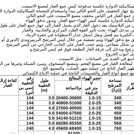
ميكانيكية الدوارة عكسية مدفوعة كيس جمع الغبار لمصنع الاسمنت
ح جهاز التجفيف على النحو التالي:مبدأ واستخدام المضخة الميكانيكية الدوارة ا
 جمع الغبار في أكياس مجفف مصنع الأسمنت على النحو التالي:
انيكية الدوارة عكسية كيس الهواء جمع الغبار، وتدور تدفق الهواء
من البلاستيك بعد دخول الغاز الذي يحمل الغبار إلى جهاز جمع الغبار على طول
 مدخل الهواء. تحت تأثير القوة الطرد المركزي والجاذبية، والغبار
 الكبيرة يتم فصل ونقل أسفل جدار الاسطوانة في حفرة الرماد.
قيق مع تدفق الهواء ويتم تصفيته من خلال كيس المرشح التريبيزويدي (الدوري أو ا
 في شكل شعاعي، ويتم حجب الغبار على الجانب الخارجي من كيس المرشح.
رشح ويدخل إلى غرفة الغاز النظيفة فوق فم كيس المرشح و
بل أنبوب الخروج.
ع في العديد من الصناعات ، مثل الاسمنت
لمعالجة الغبار في مصنع الفحم، ومصنع المسحوق، ومبرد الشبكة وغيرها من ال
ير الغبار الناتج عن عملية صهر الصلب، والتصنيع، الخ.
ع جميع أنواع الغبار والجسيمات الناتجة في عملية الإنتاج الكيميائي.
حجم الهواء المعالج
رقم
مساحة
طول
كفاءة إزال
م
الحقيبة
V
المرشح
الحقيبة
الغبار
طراز
(
سي بي
متر في
م3/ساعة
((م2)
(m)
اس
)
الدقيقة
144
3.0
20400-30600
1.0-15
340
144
3.0
40800-51000
2.0-25
340
144
4.0
27000-40500
1.0-15
450
144
4.0
54000-67500
2.0-25
450
144
5.0
34140-51210
1.0-15
569
144
5.0
68280-85350
2.0-25
569
240
4.0
45600-68400
1.0-15
760
91200-