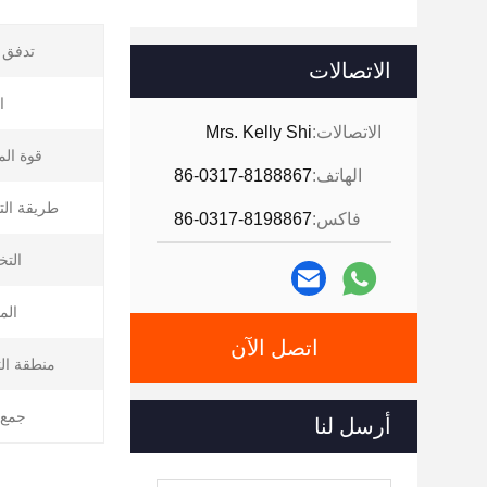
تدفق ا
الاتصالات
ا
الاتصالات:
Mrs. Kelly Shi
قوة الم
الهاتف:
86-0317-8188867
طريقة الت
فاكس:
86-0317-8198867
الت
الم
اتصل الآن
منطقة الت
جمع ا
أرسل لنا