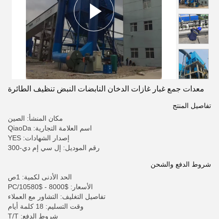
معدات جمع غبار غازات الدخان النابضات النبض تنظيف الطائرة
تفاصيل المنتج
مكان المنشأ: الصين
اسم العلامة التجارية: QiaoDa
إصدار الشهادات: YES
رقم الموديل: إل سي إم دي-300
شروط الدفع والشحن
الحد الأدنى لكمية: 1ص
الأسعار: $8000 - $10580/PC
تفاصيل التغليف: التشاور مع العملاء
وقت التسليم: 18 كلمة أيام
شروط الدفع: T/T