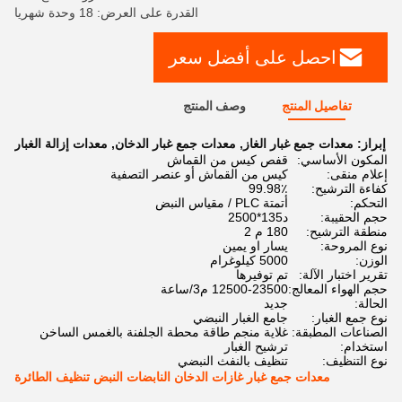
القدرة على العرض: 18 وحدة شهريا
احصل على أفضل سعر
تفاصيل المنتج
وصف المنتج
إبراز:
معدات جمع غبار الغاز
,
معدات جمع غبار الدخان
,
معدات إزالة الغبار
المكون الأساسي:
قفص كيس من القماش
إعلام منقى:
كيس من القماش أو عنصر التصفية
كفاءة الترشيح:
99.98٪
التحكم:
أتمتة PLC / مقياس النبض
حجم الحقيبة:
د135*2500
منطقة الترشيح:
180 م 2
نوع المروحة:
يسار او يمين
الوزن:
5000 كيلوغرام
تقرير اختبار الآلة:
تم توفيرها
حجم الهواء المعالج:
12500-23500 م3/ساعة
الحالة:
جديد
نوع جمع الغبار:
جامع الغبار النبضي
الصناعات المطبقة:
غلاية منجم طاقة محطة الجلفنة بالغمس الساخن
استخدام:
ترشيح الغبار
نوع التنظيف:
تنظيف بالنفث النبضي
معدات جمع غبار غازات الدخان النابضات النبض تنظيف الطائرة