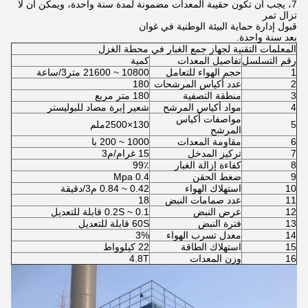
7، يجب أن تكون حقيبة المعدات مضمونة لمدة سنة واحدة، ويمكن أن لا
تزال تمر
قبول إدارة حماية البيئة الوطنية في غوان
بعد سنة واحدة.
المعلمات التقنية لجهاز جمع الغبار في محطة الغزل
رقم التسلسل
تفاصيل المعدات
كمية
1
حجم الهواء للتعامل
10800 ~ 21600 متر3/ساعة
2
عدد أكياس المرشحات
180
3
منطقة التصفية
180 متر مربع
4
مواد أكياس المرشح
شعير إبرة مضاد للبوليستر
مواصفات أكياس
5
130×2500ملم
المرشح
6
مقاومة المعدات
1000 ~ 200 با
7
تركيز المدخل
15 غرام/م3
8
كفاءة إزالة الغبار
99٪
9
ضغط الحقن
0.4 Mpa
10
استهلاك الهواء
0.42 ~ 0.84 م3/دقيقة
11
عدد صمامات النبض
18
12
عرض النبض
0.1 ~ 0.2S قابلة للتعديل
13
فترة النبض
60S قابلة للتعديل
14
معدل تسرب الهواء
3%
15
استهلاك الطاقة
22 كيلوواط
16
وزن المعدات
4.8T