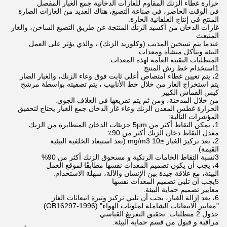
حرارة غطاء الزنك المقاوم للغازات الدخانية جمع الغبار المفصل
في الوقت الحاضر، في صناعة التصبغ، هناك العديد من الغازات الضارة
المنتج في إنتاج الغلفانية الحارة.
غازات الدخان من أكسيد الزنك المنتجة عن طريق التصبغ الساخن، والغاز
المنبعث
عندما يتم تسخين المذيب (وكلوريد الزنك) ، والذي يؤثر على العمل
البيئة وتتآكل منشأة ومعدات.
المتطلبات التقنية العامة لهذه المعدات:
1استخدام خط رش المنتج
2، يتم تعيين غطاء امتصاص أعلى ثابت فوق وعاء الزنك، والغبار الضار
يتم استخراج الغاز من خلال خط الأنابيب ، يتم تصفيته بواسطة مرشح
كيس القماش الكبير
من خلال المدخنة، ومن ثم يتم تفريغها في الغلاف الجوي.
الحرارة غطس المعدن الزنك وعاء غاز الدخان جمع الغبار يحتاج لتحقيق
المؤشرات التالية:
1، يمكن التقاط أكثر من 5μm جزيئات الدخان المتطايرة من الزنك
معدل التقاط دخان الزنك أكثر من 90٪.
2، بعد تركيز الغبار ≤10 mg/m3 (بعد استبعاد الخلفية البيئية
القيمة)
3نسبة التقاط الخامات الزنكية و مسحوق الزنك أكثر من 90%
4، يجب أن يكون تصميم المعدات نفسها مطابقًا لموقع العمل
البيئة، مع علاقة جيدة بين الإنسان والآلة، سهلة الاستخدام.
5يجب أن تلبي تصميم المعدات نفسها
معايير تصميم حماية البيئة.
6، بعد إزالة الغبار، يجب أن تلبي تركيز وتيرة انبعاثات الغاز
"معايير الانبعاثات الشاملة لملوثات الهواء" (GB16297-1996)
جدول 2 متطلبات: تحقيق التفريغ القياسي
مراقبة و قبول من قسم حماية البيئة.