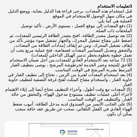
3تعليمات الاستخدام
قبل استخدام هذه المعدات، يرجى قراءة هذا الدليل بعناية، ووضع الدليل
في مكان سهل الوصول للاستخدام في الموقع.
العملية هي كما يلي:
(1) دفع المعدات إلى موقع العمل ، مستوى الأرض ، تأكيد توصيل
الملحقات ذات الصلة.
(2) بعد توصيل مصدر الطاقة، افتح مصدر الطاقة الرئيسي للمعدات، ثم
اضغط على مفتاح تشغيل المحرك، والجهاز تشغيل ضوء مؤشر.تأكد من
إيقاف تشغيل المحرك، ومن ثم إيقاف إمدادات الطاقة من المعدات،
والتحقق وتعديل المسامير المعدات فضفاضة، فتح عملية مربع يجب أن
تعمل خطوة بخطوة،يحظر تدمير الهيكل الداخلي للمعدات)
(3) 72 ساعة بعد الاستخدام العادي للمعدات،من أجل ضمان الاستخدام
اللاحق للنتيجة وعمر الخدمة لخرطوشة المرشح ، يوصى بتنظيف الغبار
المرتبط بشربة المرشح في الوقت المناسب.
(4) بعد استخدام المعدات لفترة من الزمن ، تحتاج إلى تنظيف الغبار في
حاوية الغبار ، واستخدام مفتاح المثلث لفتح غرفة التصفية لتنظيف حاوية
الغبار.
(5) المعدات مع وقت أطول، وأجزاء التنظيف تحتاج أيضا إلى إيلاء الاهتمام
لأجزاء أعلى عمليات تنظيف مستودع مدخول الهواء، والتحقق من حالة
الغبار، والتنظيف في الوقت المناسب.
(6) على الجانب الأيسر من الصندوق لديه مدخل الطاقة، أنبوب ضغط
الهواء العادي في القفل التلقائي، سحب عن طريق عقد حافة سحب
يمكن أن يكون.