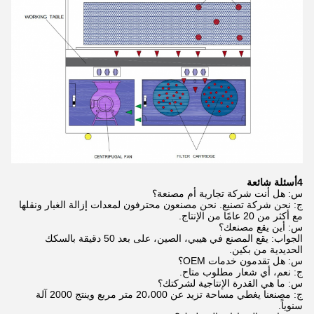
4أسئلة شائعة
س: هل أنت شركة تجارية أم مصنعة؟
ج: نحن شركة تصنيع. نحن مصنعون محترفون لمعدات إزالة الغبار ونقلها
مع أكثر من 20 عامًا من الإنتاج.
س: أين يقع مصنعك؟
الجواب: يقع المصنع في هيبي، الصين، على بعد 50 دقيقة بالسكك
الحديدية من بكين.
س: هل تقدمون خدمات OEM؟
ج: نعم، أي شعار مطلوب متاح.
س: ما هي القدرة الإنتاجية لشركتك؟
ج: مصنعنا يغطي مساحة تزيد عن 20،000 متر مربع وينتج 2000 آلة
سنوياً.