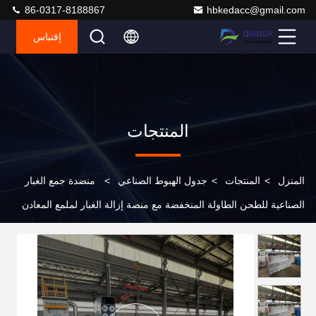
86-0317-8188867
hbkedacc@gmail.com
إقتباس
المنتجات
المنزل
>
المنتجات
>
جدول الهبوط الصناعي
>
منضدة جمع الغبار
الصناعية للطحن الطاولة المنخفضة مع منصة إزالة الغبار لملمع المعادن
المحرك