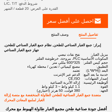
شروط الدفع: L/C، T/T
القدرة على العرض: 20 قطعة / الشهر
احصل على أفضل سعر
تفاصيل المنتج
وصف المنتج
إبراز:
جمع الغبار الصناعي للطحن
,
نظام جمع الغبار الصناعي للطحن
,
جهاز جمع الغبار الصناعي
مزيل الغبار:
نفخ نفاث نبضي
المكونات الأساسية:
PLC، مروحة، خرطوشة الفلتر
حجم كيس الفلتر:
325*600 مللي متر
التطبيق:
مصنع كيميائي / تعدين / محطة كهرباء
البعد ((L*W*H):
تعتمد
خدمة ما بعد البيع:
الدعم عبر الإنترنت
إصدار الشهادات:
CE,ISO
الوظيفة الرئيسية:
إزالة الأتربة الصناعية
القوة:
1.1 كيلو واط ~ 3 كيلو واط
الجهد:
380 فولت، 50 هرتز (اختياري)
منضدة جمع الغبار الصناعية للطحن الطاولة المنخفضة مع منصة إزالة
الغبار لملمع المعادن المحرك
أفضل جودة صناعية طحن مجمع الغبار طاولة الهبوط مع محرك