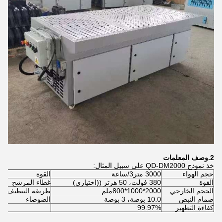
2.
وصف المعلمات
خذ نموذج QD-DM2000 على سبيل المثال:
حجم الهواء
3000 متر3/ساعة
القوة
القوة
380 فولت، 50 هرتز ((اختياري)
غطاء المرشح
الحجم الخارجي
2000*1000*800ملم
طريقة التنظيف
صمام النبض
10.0 بوصة، 3 بوصة
الضوضاء
كفاءة التطهير
99.97%