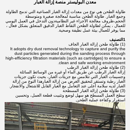
معدن البوليستر منصة إزالة الغبار
طاولة الطحن هي نوع من معدات إزالة الغبار الصناعية التي تدمج الطاولة
وجمع الغبار. طاولة الطحن مناسبة لمعالجة صغيرة ومتوسطة
الحجم،ظروف معالجة الأجزاء غير النظاميةدون التدخل في العمل اليومي
للعمال ، يمكن لطاولة الطحن التقاط الغبار الدقيق المتعلق بشكل فعال ،
مما يوفر للعمال بيئة عمل نظيفة وصحية.
1التصنيف
(1) طاولة طحن إزالة الغبار الجاف
It adopts dry dust removal technology to capture and purify the
dust particles generated during the sanding process through
high-efficiency filtration materials (such as cartridges) to ensure a
clean and safe working environment.
(2) طاولة طحن إزالة الغبار الرطب
إزالة الغبار الرطب عن طريق الماء أو غيره من الوسائط السائلة
وجسيمات الغبار التي تتلامس مع جزيئات الغبار، بحيث تكون جزيئات
الغبار رطبة وتستقر.لتحقيق الغرض من إزالة الغبارهذا النوع من إزالة
الغبار لديه سلامة أعلى عند التعامل مع الغبار القابل للاشتعال والانفجار.
(3) طاولة طحن إزالة الغبار المسطحة
سطح العمل المسطح هو سهل لوضع وتثبيت قطعة العمل، وتحسين
استقرار وكفاءة عملية الطحن.