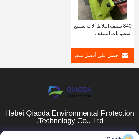
840 سقف البلاط آلات تصنيع
أسطوانات السقف
الترابيزيومية Cr12 الفولاذ
الكربوني
احصل على أفضل سعر
Hebei Qiaoda Environmental Protection
Technology Co., Ltd.
المنتجات
روابط سريعة