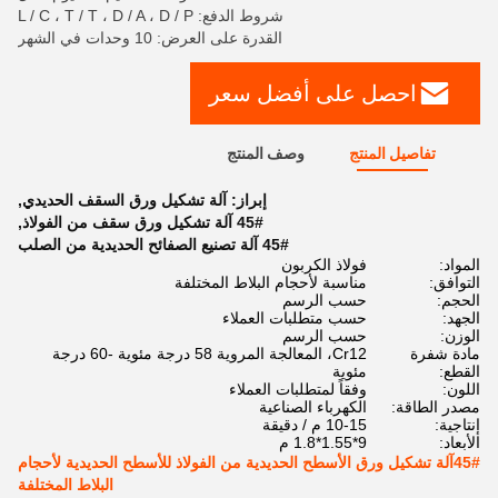
شروط الدفع: L / C ، T / T ، D / A ، D / P
القدرة على العرض: 10 وحدات في الشهر
احصل على أفضل سعر
تفاصيل المنتج
وصف المنتج
إبراز:
آلة تشكيل ورق السقف الحديدي
,
45# آلة تشكيل ورق سقف من الفولاذ
,
45# آلة تصنيع الصفائح الحديدية من الصلب
المواد:
فولاذ الكربون
التوافق:
مناسبة لأحجام البلاط المختلفة
الحجم:
حسب الرسم
الجهد:
حسب متطلبات العملاء
الوزن:
حسب الرسم
مادة شفرة
Cr12، المعالجة المروية 58 درجة مئوية -60 درجة
القطع:
مئوية
اللون:
وفقاً لمتطلبات العملاء
مصدر الطاقة:
الكهرباء الصناعية
إنتاجية:
10-15 م / دقيقة
الأبعاد:
9*1.55*1.8 م
45#آلة تشكيل ورق الأسطح الحديدية من الفولاذ للأسطح الحديدية لأحجام
البلاط المختلفة