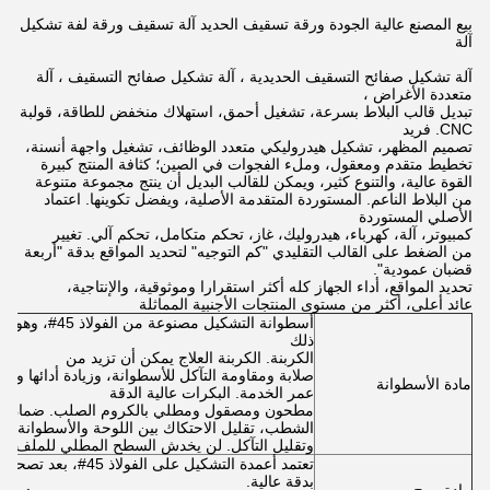
بيع المصنع عالية الجودة ورقة تسقيف الحديد آلة تسقيف ورقة لفة تشكيل
آلة
آلة تشكيل صفائح التسقيف الحديدية ، آلة تشكيل صفائح التسقيف ، آلة
متعددة الأغراض ،
تبديل قالب البلاط بسرعة، تشغيل أحمق، استهلاك منخفض للطاقة، قولبة
CNC. فريد
تصميم المظهر، تشكيل هيدروليكي متعدد الوظائف، تشغيل واجهة أنسنة،
تخطيط متقدم ومعقول، وملء الفجوات في الصين؛ كثافة المنتج كبيرة
القوة عالية، والتنوع كثير، ويمكن للقالب البديل أن ينتج مجموعة متنوعة
من البلاط الناعم. المستوردة المتقدمة الأصلية، ويفضل تكوينها. اعتماد
الأصلي المستوردة
كمبيوتر، آلة، كهرباء، هيدروليك، غاز، تحكم متكامل، تحكم آلي. تغيير
من الضغط على القالب التقليدي "كم التوجيه" لتحديد المواقع بدقة "أربعة
قضبان عمودية".
تحديد المواقع، أداء الجهاز كله أكثر استقرارا وموثوقية، والإنتاجية،
عائد أعلى، أكثر من مستوى المنتجات الأجنبية المماثلة
أسطوانة التشكيل مص
ذلك
الكربنة. الكربنة العلاج يمكن أن تزيد من
صلابة ومقاومة التآكل للأسطوانة، وزيادة أدائها و
مادة الأسطوانة
عمر الخدمة. البكرات عالية الدقة
مطحون ومصقول ومطلي بالكروم الصلب. ضمان ن
الشطب، تقليل الاحتكاك بين اللوحة والأسطوانة،
وتقليل التآكل. لن يخدش السطح المطلي للملف الف
تعتمد أعمدة التشكيل على الفولاذ 45#، بعد تصحيح التوازن، يتم طحنها وصقلها
بدقة عالية.