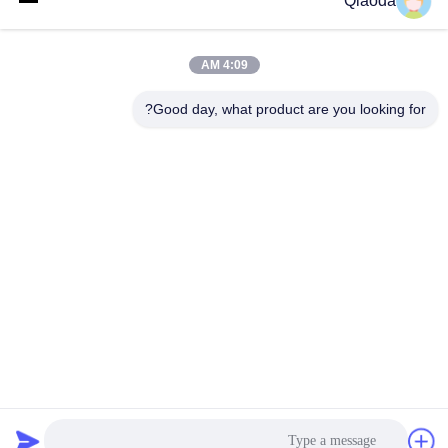
Qiaoda
أنظمة جمع الغبار
ملف الشركة
4:09 AM
أنظمة جمع الغبار
جولة في المصنع
hbkedacc@gmail.com
في مجال تصنيع
Good day, what product are you looking for?
الخشب
مراقبة الجودة
86-0317-
8188867
جدول الهبوط
أخبار
الصناعي
رقم 89 الجنوبي،
خريطة الموقع
قرية هوانغغوانتون،
مخرج دخان الحامية
مدينة سيينغ، مدينة
سياسة الخصوصية
بوتو، مقاطعة هيبي
معدات مكافحة
تلوث الهواء
أجزاء جامع الغبار
الصمامات الصناعية
الصين جودة جيدة أنظمة جمع الغبار المورد. حقوق الطبع والنشر © 2024-2026
Hebei Qiaoda Environmental Protection Technology Co., Ltd. جميع