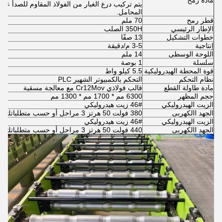
مادة رمح
يتم تركيب درع الغبار من الفولاذ المقاوم للصدأ ع
المحامل.
قطر رمح
70 ملم
الإطار الرئيسي
350H الصلب
خطوات التشكيل
13 صفًا
إنتاجية
3-5 م/دقيقة
اللوحة الوسطى
14 ملم
سلسلة
1 بوصة
قوة المحطة الهيدروليكية
5.5 كيلو واط
نظام التحكم
التحكم بالكمبيوتر الشهير PLC
مادة طاولة القطع
قالب فولاذي Cr12Mov مع معالجة مسقية
حجم المظهر
6300 مم * 1700 مم * 1300 مم
الزيت الهيدروليكي
46# زيت هيدروليكي
الجهد االكهربى
380 فولت 50 هرتز 3 مراحل أو حسب متطلباتك
الزيت الهيدروليكي
46# زيت هيدروليكي
الجهد االكهربى
440 فولت 50 هرتز 3 مراحل أو حسب متطلباتك