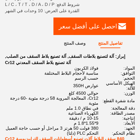
شروط الدفع: L / C ، T / T ، D / A ، D / P
القدرة على العرض: 10 وحدات في الشهر
احصل على أفضل سعر
تفاصيل المنتج
وصف المنتج
إبراز:
آلة لتصنيع بلاطات السقف
,
آلة تصنيع بلاط السقف من الصلب
,
آلة تصنيع بلاط السقف المعدني Cr12
المواد:
فولاذ الكربون
التوافق:
مناسبة لأحجام البلاط المختلفة
الحجم:
حسب الرسم
الهيكل الأساسي
عوارض 350H
للآلة:
الوزن:
حوالي 4500 كلغ
Cr12، المعالجة المروية 58 درجة مئوية -60 درجة
مادة شفرة القطع:
مئوية
دقة المعالجة:
في نطاق 1.0 ملم
مصدر الطاقة:
الكهرباء الصناعية
إنتاجية:
10-15 م / دقيقة
الأبعاد:
9*1.55*1.8 م
الجهد:
380 فولت 50 هرتز 3 مراحل أو حسب حاجة العميل
نظام التحكم:
التحكم PLC (دلتا)
840 سقف البلاط آلات تصنيع أسطوانات السقف الترابيزيومية Cr12