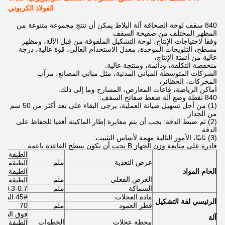
الفولاذ الكربوني
840 سقف لوحة الصحافة آلة البلاط يمكن أن تنتج مجموعة متنوعة من
المظهر المختلف من صفيحة السقف
وفقا لاحتياجات الإنتاج، لوحة التشكيل الملفوفة من قبل الآلة، ومظهر
مسطح، التلويحات الموحدة، معدل الاستخدام العالي، قوة عالية، درجة
عالية من أتمتة الإنتاج،
منخفضة التكلفة، ودائمة، ومنتجة عالية.
الشركات المتوسطة المباني المدنية، مثل مباني المصانع، مرآب
المحركات، الحظائر،
أماكن الرياضة، قاعات المعارض، المسارح وما إلى ذلك.
840 نقطة وضع آلة ضغط صفائح السقف:
(1) من أجل تسهيل صيانة العملية، يرجى البقاء على بعد أكثر من 50 سم
من الجدار
(2) ثم ضبط الدقة: يجب أن يتم معايرة إطار الماكينة أفقيا للحفاظ على
الدقة
(3) ثانيًا، الأمور التالية مهمة لأساس التثبيت:
قادرة على متابعة وزن الجهاز B يجب أن تكون سطح القاعدة ناعمة
الطبقة 1200
عرض التغذية
ملم
الطبقة السفل
الخام
المواد
الطبقة العليا 
العرض الفعلي
ملم
الطبقة السفل
السماكة
ملم
0.3-0.7
مادة العجلات
45# الفولاذ المطلي بالكروم
الرئيسي
لفة
التشكيل
قطر العمود
ملم
70
فوق الطبقة 
آلة
محطة عجلات
الخطوات
الطبقة السف