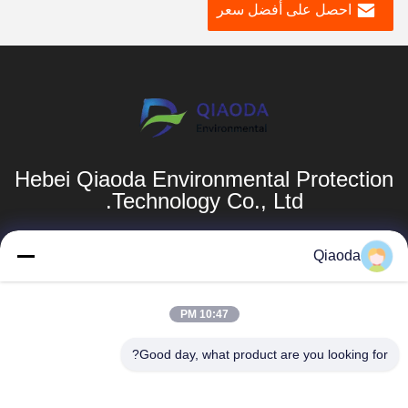
احصل على أفضل سعر
Hebei Qiaoda Environmental Protection
Technology Co., Ltd.
المنتجات
روابط سريعة
Qiaoda
أنظمة جمع الغبار
ملف الشركة
10:47 PM
أنظمة جمع الغبار
جولة في المصنع
hbkedacc@gmail.com
في مجال تصنيع
Good day, what product are you looking for?
الخشب
مراقبة الجودة
86-0317-
8188867
جدول الهبوط
أخبار