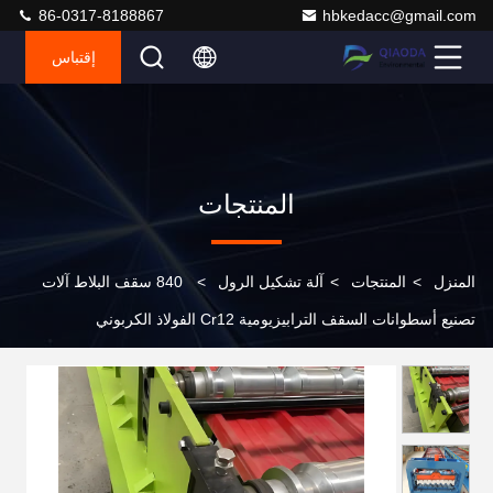
86-0317-8188867
hbkedacc@gmail.com
إقتباس
المنتجات
المنزل
>
المنتجات
>
آلة تشكيل الرول
>
840 سقف البلاط آلات
تصنيع أسطوانات السقف الترابيزيومية Cr12 الفولاذ الكربوني