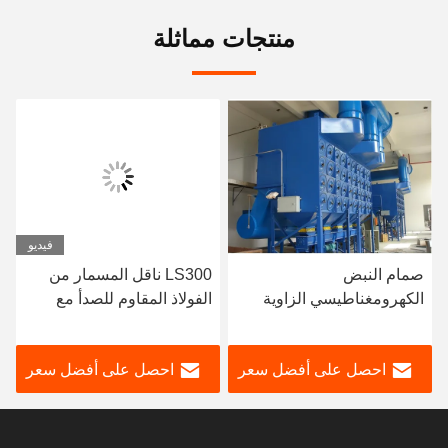
منتجات مماثلة
فيديو
صمام النبض
LS300 ناقل المسمار من
الكهرومغناطيسي الزاوية
الفولاذ المقاوم للصدأ مع
اليمنى لمحطات الطاقة
لوحة غطاء لإنقاذ الطاقة
صمامات النبض المخصصة
محرك مصنع الاسمنت
احصل على أفضل سعر
احصل على أفضل سعر