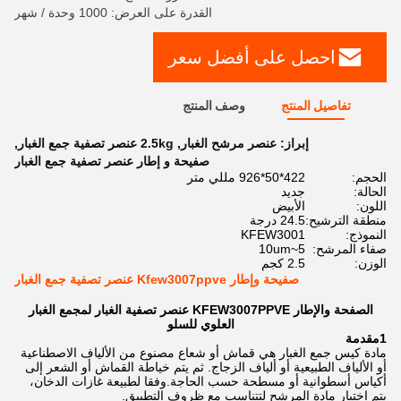
القدرة على العرض: 1000 وحدة / شهر
احصل على أفضل سعر
تفاصيل المنتج
وصف المنتج
إبراز:
عنصر مرشح الغبار
,
2.5kg عنصر تصفية جمع الغبار
,
صفيحة و إطار عنصر تصفية جمع الغبار
الحجم:
422*50*926 مللي متر
الحالة:
جديد
اللون:
الأبيض
منطقة الترشيح:
24.5 درجة
النموذج:
KFEW3001
صفاء المرشح:
5~10um
الوزن:
2.5 كجم
صفيحة وإطار Kfew3007ppve عنصر تصفية جمع الغبار
الصفحة والإطار KFEW3007PPVE عنصر تصفية الغبار لمجمع الغبار
العلوي للسلو
1مقدمة
مادة كيس جمع الغبار هي قماش أو شعاع مصنوع من الألياف الاصطناعية
أو الألياف الطبيعية أو ألياف الزجاج. ثم يتم خياطة القماش أو الشعر إلى
أكياس أسطوانية أو مسطحة حسب الحاجة.وفقا لطبيعة غازات الدخان،
يتم اختيار مادة المرشح لتتناسب مع ظروف التطبيق.