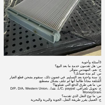
3أسئلة وأجوبة
س: هل تقدمون خدمة ما بعد البيع؟
ج: نعم، المهندس متوفّر.
س: كم مدة ضمانك؟
ج: سنة واحدة بعد التسليم. في غضون ذلك، سنقوم بشحن قطع الغيار
المُتلفة مجاناً طالما أنها لم تتلف بشكل مصطنع.
س: ما هي طرق الدفع التي تقبلونها؟
ج: تحويل تلغرافي، L/C، paypal، نقدا، D/P، D/A، Western Union،
MoneyGram
س: ما نوع النقل الذي تقدمه؟
ج: العميل يقرر طريقة النقل، الجوية والبرية والبحرية