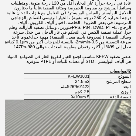
عادة في درجة حرارة غاز الدخان أقل من 120 درجة مئوية، ومتطلبات
وسائط المرشح مع مقاومة الحموضة ومتانة القضية،غالباً ما يختارون
الفلانيل البوليستر والفيلس البوليستر؛ في التعامل مع غازات الدخان عالية
درجة الحرارة (< 250 درجة مئوية) ، الخيار الرئيسي للقماش الزجاجي
المرسوم؛ في بعض الظروف الخاصة، اختيار ألياف الكربون، ألياف
الزجاج، PPS، P84، DWD، PTFEفلورين، وسائل تصفية البازالت وهلم
جرا. عملية تصفية الكيس في التحكم في غاز الدخان من خلال سرعة
وسائل التصفية (المعروفة باسم معدل التصفية) مهمة جدا.عموما تأخذ
سرعة التصفية من 0.5-2m/min، بالنسبة للجزيئات أكبر من 0.1μm كفاءة
تصل إلى 99% أو أكثر، وفقدان مقاومة المعدات حوالي 980-147Pa.
عنصر تصفية KFEW مناسب لجمع الغبار لتفريغ الغاز في الصوامع. المواد
هي ألياف البوليستر ، STD أو مضادة للثبات أو PTFE متوفرة.
2المواصفات
النموذج
KFEW3001
سطح المرشح
24.5m2
البعد
422*50*926ملم
الوزن
2.5 كجم
تصفية الدقة
5 ‰10um